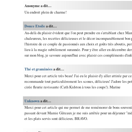
Anonyme a dit…
Un endroit plein de charme!
Douce Etoile
a dit…
Au-delà du plaisir évident que l'on peut prendre en s'attablant chez Mam
chaleureux, les recettes délicieuses et le décor incomparablement bon p
l'histoire de ce couple de passionnés aux choix et goûts très aboutis, p
lieu à la magie subtilement surannée. Pour y être aller en décembre derni
sur mon blog, je savoure aujourd'hui avec plaisir ces compléments d'inf
Thé et graminées
a dit…
Merci pour cet article très beau! J'ai eu le plaisir d'y aller attirée par ce
recommande tout particulièrement les scones, délicieux! J'adore les peti
cirée fleurie ravissante (Cath Kidston à tous les coups!). Marine
Unknown
a dit…
Merci pour cet article qui me permet de me remémorer de bons souvenir
passant devant Mamie Gâteaux je me suis arrêtée pour un déjeuner "mèr
et les plats servis sont délicieux. BRAVO.