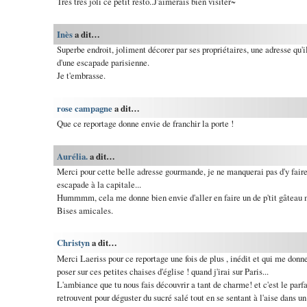
Très très joli ce petit resto..J'aimerais bien visiter~
Inès
a dit…
Superbe endroit, joliment décorer par ses propriétaires, une adresse qu'i
d'une escapade parisienne.
Je t'embrasse.
rose campagne
a dit…
Que ce reportage donne envie de franchir la porte !
Aurélia.
a dit…
Merci pour cette belle adresse gourmande, je ne manquerai pas d'y faire
escapade à la capitale...
Hummmm, cela me donne bien envie d'aller en faire un de p'tit gâteau 
Bises amicales.
Christyn
a dit…
Merci Laeriss pour ce reportage une fois de plus , inédit et qui me donne
poser sur ces petites chaises d'église ! quand j'irai sur Paris...
L'ambiance que tu nous fais découvrir a tant de charme! et c'est le parfai
retrouvent pour déguster du sucré salé tout en se sentant à l'aise dans un