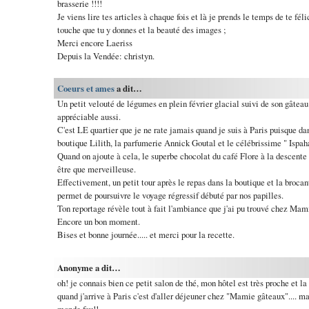
brasserie !!!!
Je viens lire tes articles à chaque fois et là je prends le temps de te féli
touche que tu y donnes et la beauté des images ;
Merci encore Laeriss
Depuis la Vendée: christyn.
Coeurs et ames
a dit…
Un petit velouté de légumes en plein février glacial suivi de son gâteau
appréciable aussi.
C'est LE quartier que je ne rate jamais quand je suis à Paris puisque da
boutique Lilith, la parfumerie Annick Goutal et le célébrissime " Ispaha
Quand on ajoute à cela, le superbe chocolat du café Flore à la descente d
être que merveilleuse.
Effectivement, un petit tour après le repas dans la boutique et la brocan
permet de poursuivre le voyage régressif débuté par nos papilles.
Ton reportage révèle tout à fait l'ambiance que j'ai pu trouvé chez Mam
Encore un bon moment.
Bises et bonne journée..... et merci pour la recette.
Anonyme a dit…
oh! je connais bien ce petit salon de thé, mon hôtel est très proche et l
quand j'arrive à Paris c'est d'aller déjeuner chez "Mamie gâteaux".... ma