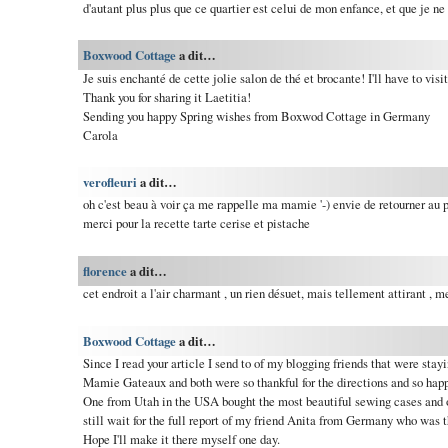
d'autant plus plus que ce quartier est celui de mon enfance, et que je ne
Boxwood Cottage
a dit…
Je suis enchanté de cette jolie salon de thé et brocante! I'll have to visit
Thank you for sharing it Laetitia!
Sending you happy Spring wishes from Boxwod Cottage in Germany
Carola
verofleuri
a dit…
oh c'est beau à voir ça me rappelle ma mamie '-) envie de retourner au 
merci pour la recette tarte cerise et pistache
florence
a dit…
cet endroit a l'air charmant , un rien désuet, mais tellement attirant , me
Boxwood Cottage
a dit…
Since I read your article I send to of my blogging friends that were stayi
Mamie Gateaux and both were so thankful for the directions and so happ
One from Utah in the USA bought the most beautiful sewing cases and old
still wait for the full report of my friend Anita from Germany who was t
Hope I'll make it there myself one day.