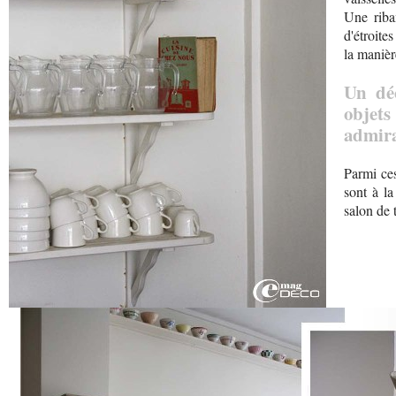
Une riba
d'étroite
la manièr
Un dé
obje
admira
Parmi ces
sont à la
salon de 