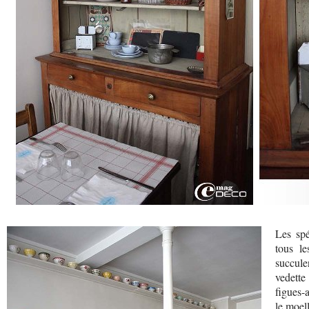
Les spé
tous le
succule
vedette 
figues-
le moell