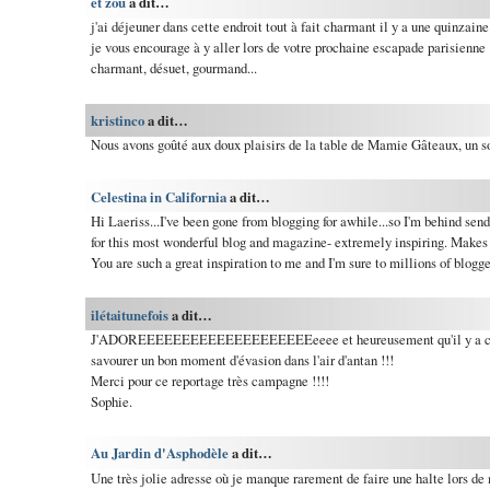
et zou
a dit…
j'ai déjeuner dans cette endroit tout à fait charmant il y a une quinzaine 
je vous encourage à y aller lors de votre prochaine escapade parisienne 
charmant, désuet, gourmand...
kristinco
a dit…
Nous avons goûté aux doux plaisirs de la table de Mamie Gâteaux, un so
Celestina in California
a dit…
Hi Laeriss...I've been gone from blogging for awhile...so I'm behind sen
for this most wonderful blog and magazine- extremely inspiring. Makes
You are such a great inspiration to me and I'm sure to millions of blogge
ilétaitunefois
a dit…
J'ADOREEEEEEEEEEEEEEEEEEEEeeee et heureusement qu'il y a ce ge
savourer un bon moment d'évasion dans l'air d'antan !!!
Merci pour ce reportage très campagne !!!!
Sophie.
Au Jardin d'Asphodèle
a dit…
Une très jolie adresse où je manque rarement de faire une halte lors de