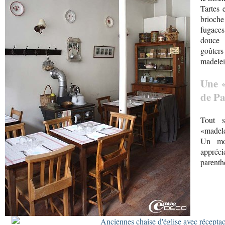
Tartes 
brioche
fugace
douce 
goûters
madelein
Une 
de Pa
Tout s
«madele
Un mom
apprécie
parenth