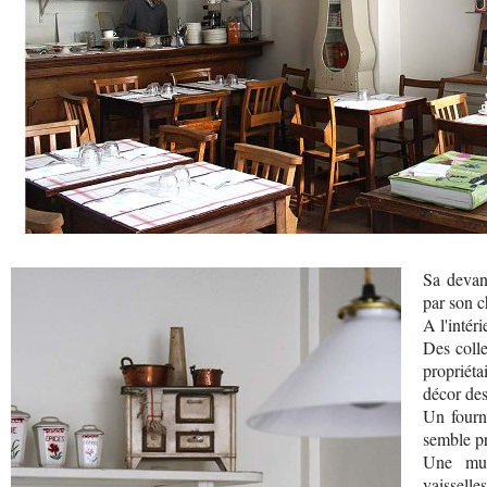
Sa devant
par son 
A l'intér
Des colle
propriét
décor des
Un fourn
semble pr
Une mult
vaisselles