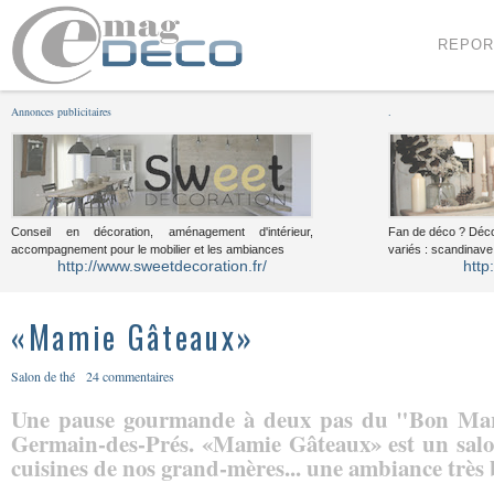
Menu
Voir le contenu
REPOR
Annonces publicitaires
.
Conseil en décoration, aménagement d'intérieur,
Fan de déco ? Déco
accompagnement pour le mobilier et les ambiances
variés : scandinave,
http://www.sweetdecoration.fr/
http
«Mamie Gâteaux»
Salon de thé
24 commentaires
Une pause gourmande à deux pas du "Bon Marc
Germain-des-Prés. «Mamie Gâteaux» est un salo
cuisines de nos grand-mères... une ambiance très 