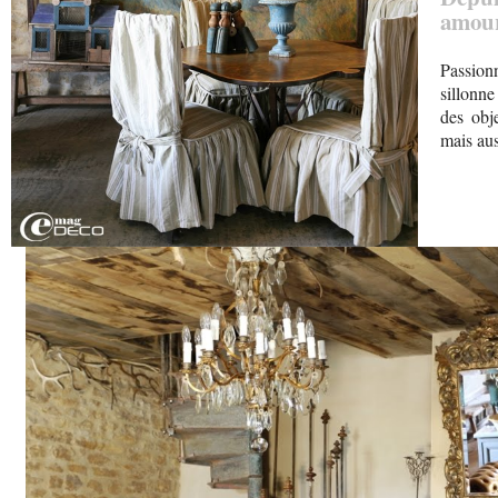
amour
Passion
sillonne
des obj
mais aus