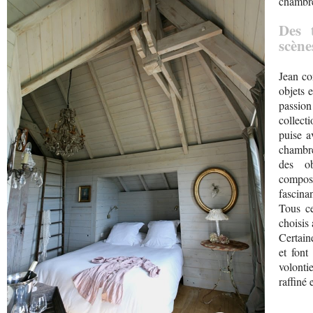
chambre
Des 
scène
Jean co
objets 
passio
collect
puise a
chambre
des ob
compose
fascinan
Tous ce
choisis 
Certain
et font
volontie
raffiné 