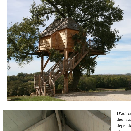
D'autre
des ac
dépend