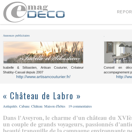
Menu
Voir le contenu
REPOR
Annonces publicitaires
.
Isabelle & Sébastien, Artisan Couturier, Créateur
Conseil en décor
Shabby-Casual depuis 2007
accompagnement pou
http://www.artisancouturier.fr/
http://w
« Château de Labro »
Antiquités
,
Cabane
,
Château
,
Maison d'hôtes
19 commentaires
Dans l'Aveyron, le charme d'un château du XVIèm
un couple de grands voyageurs, passionnés d'antiqu
beauté tranquille de la campagne environnante po