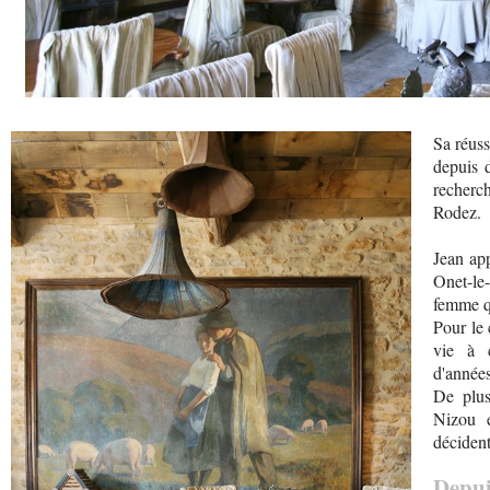
Sa réuss
depuis 
recherch
Rodez.
Jean ap
Onet-le-
femme q
Pour le 
vie à c
d'années
De plus,
Nizou e
décident
Depu