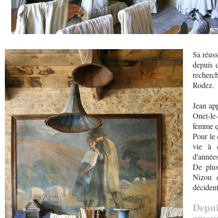
Sa réuss
depuis 
recherch
Rodez.
Jean ap
Onet-le-
femme q
Pour le 
vie à c
d'années
De plus,
Nizou e
décident
Depu