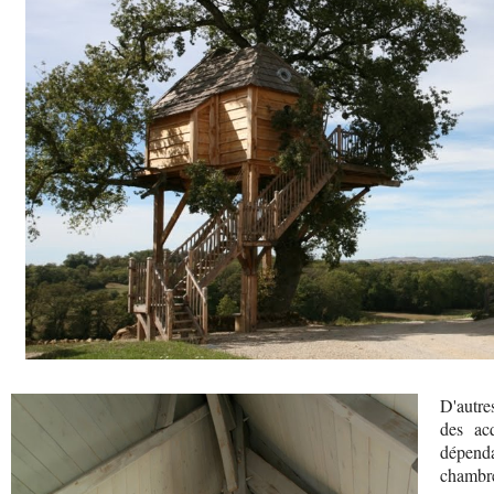
D'autre
des ac
dépend
chambre