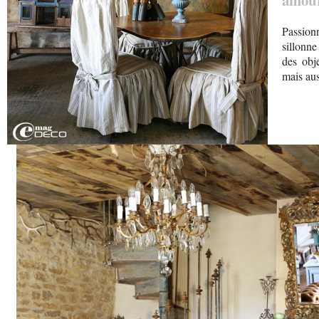
amour
Passion
sillonne
des obj
mais aus