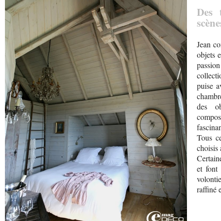
Des 
scène
Jean co
objets 
passio
collect
puise a
chambre
des ob
compose
fascinan
Tous ce
choisis 
Certain
et font
volontie
raffiné 