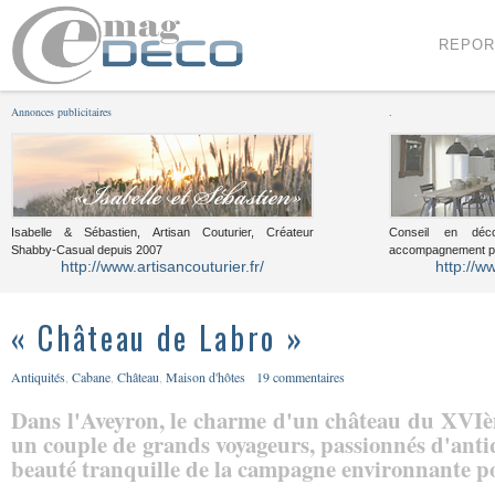
Menu
Voir le contenu
REPOR
Annonces publicitaires
.
Isabelle & Sébastien, Artisan Couturier, Créateur
Conseil en décor
Shabby-Casual depuis 2007
accompagnement pou
http://www.artisancouturier.fr/
http://w
« Château de Labro »
Antiquités
,
Cabane
,
Château
,
Maison d'hôtes
19 commentaires
Dans l'Aveyron, le charme d'un château du XVIèm
un couple de grands voyageurs, passionnés d'antiqu
beauté tranquille de la campagne environnante po