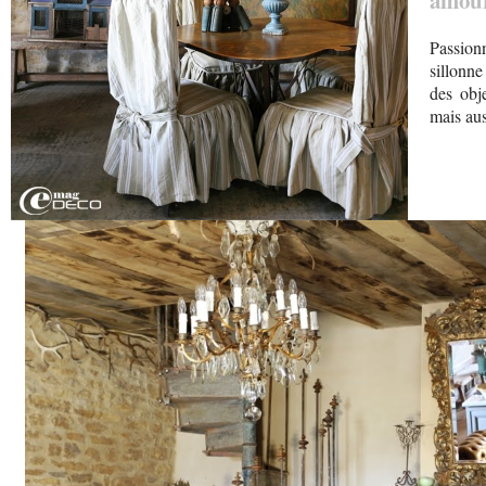
amour
Passion
sillonne
des obj
mais aus