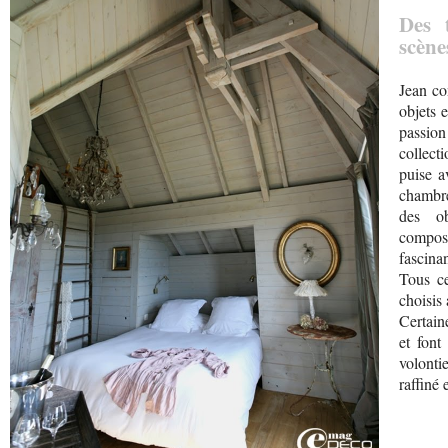
Des 
scène
Jean co
objets 
passio
collect
puise a
chambre
des ob
compose
fascinan
Tous ce
choisis 
Certain
et font
volontie
raffiné 