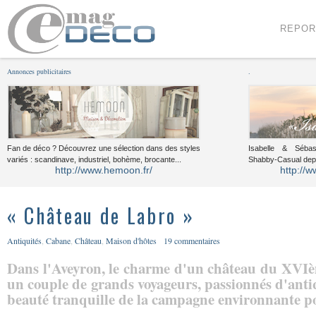
Menu
Voir le contenu
REPOR
Annonces publicitaires
.
Fan de déco ? Découvrez une sélection dans des styles
Isabelle & Sébast
variés : scandinave, industriel, bohème, brocante...
Shabby-Casual dep
http://www.hemoon.fr/
http://w
« Château de Labro »
Antiquités
,
Cabane
,
Château
,
Maison d'hôtes
19 commentaires
Dans l'Aveyron, le charme d'un château du XVIèm
un couple de grands voyageurs, passionnés d'antiqu
beauté tranquille de la campagne environnante po