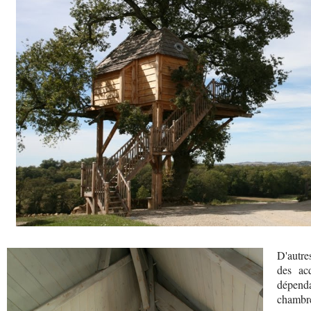
D'autre
des ac
dépend
chambre