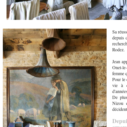
Sa réuss
depuis 
recherch
Rodez.
Jean ap
Onet-le-
femme q
Pour le 
vie à c
d'années
De plus,
Nizou e
décident
Depu