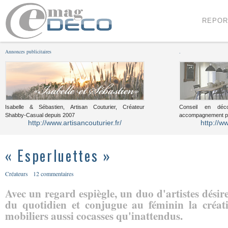
Menu
Voir le contenu
REPOR
Annonces publicitaires
.
Isabelle & Sébastien, Artisan Couturier, Créateur
Conseil en décor
Shabby-Casual depuis 2007
accompagnement pou
http://www.artisancouturier.fr/
http://w
« Esperluettes »
Créateurs
12 commentaires
Avec un regard espiègle, un duo d'artistes désir
du quotidien et conjugue au féminin la créati
mobiliers aussi cocasses qu'inattendus.