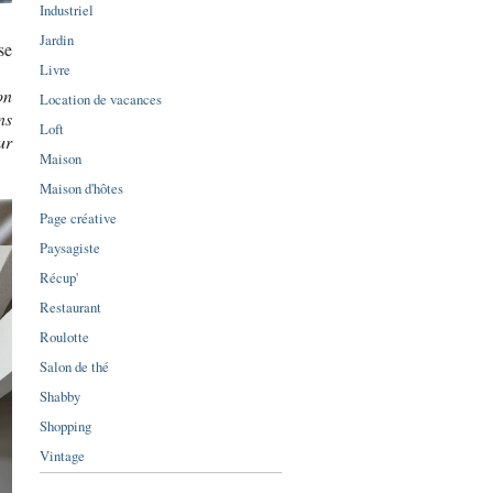
Industriel
Jardin
se
Livre
on
Location de vacances
ns
Loft
ur
Maison
Maison d'hôtes
Page créative
Paysagiste
Récup'
Restaurant
Roulotte
Salon de thé
Shabby
Shopping
Vintage