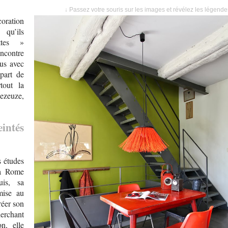
↓ Passez votre souris sur les images et révélez les légend
oration
qu’ils
ttes »
encontre
us avec
part de
tout la
Dezeuze,
intés
s études
 à Rome
uis, sa
mise au
réer son
herchant
n, elle