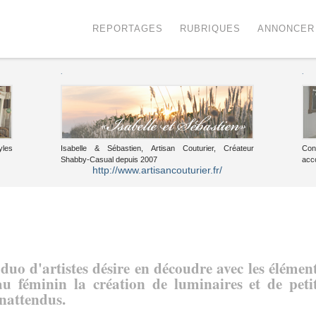
Menu
Voir le contenu
REPORTAGES
RUBRIQUES
ANNONCER
.
.
yles
Isabelle & Sébastien, Artisan Couturier, Créateur
Con
Shabby-Casual depuis 2007
acc
http://www.artisancouturier.fr/
duo d'artistes désire en découdre avec les élémen
u féminin la création de luminaires et de peti
inattendus.