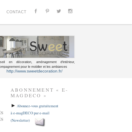
CONTACT
seil en décoration, aménagement d'intérieur,
ompagnement pour le mobilier et les ambiances
http://www.sweetdecoration.fr/
ABONNEMENT « E-
MAGDECO »
►
Abonnez-vous gratuitement
ts
à e-magDECO par e-mail
ts
(Newsletter)