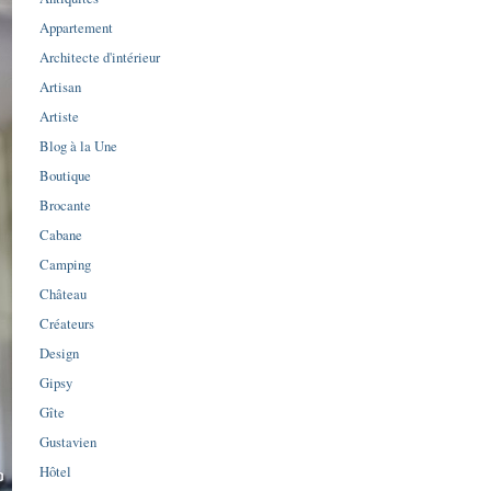
Appartement
Architecte d'intérieur
Artisan
Artiste
Blog à la Une
Boutique
Brocante
Cabane
Camping
Château
Créateurs
Design
Gipsy
Gîte
Gustavien
Hôtel