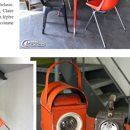
elasse.
, Claire
s légère
 comme