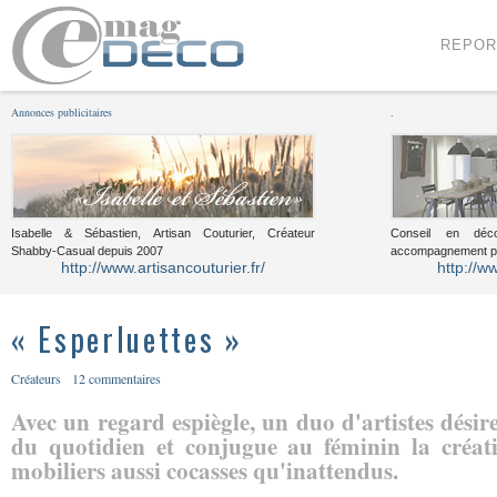
Menu
Voir le contenu
REPOR
Annonces publicitaires
.
Isabelle & Sébastien, Artisan Couturier, Créateur
Conseil en décor
Shabby-Casual depuis 2007
accompagnement pou
http://www.artisancouturier.fr/
http://w
« Esperluettes »
Créateurs
12 commentaires
Avec un regard espiègle, un duo d'artistes désir
du quotidien et conjugue au féminin la créati
mobiliers aussi cocasses qu'inattendus.