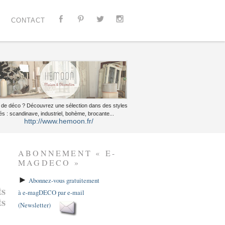
CONTACT
 de déco ? Découvrez une sélection dans des styles
és : scandinave, industriel, bohème, brocante...
http://www.hemoon.fr/
ABONNEMENT « E-
MAGDECO »
►
Abonnez-vous gratuitement
ts
à e-magDECO par e-mail
ts
(Newsletter)