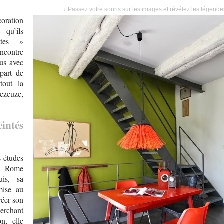
↓ Passez votre souris sur les images et révélez les légend
oration
qu’ils
ttes »
encontre
us avec
part de
tout la
Dezeuze,
intés
s études
 à Rome
uis, sa
mise au
réer son
herchant
n, elle