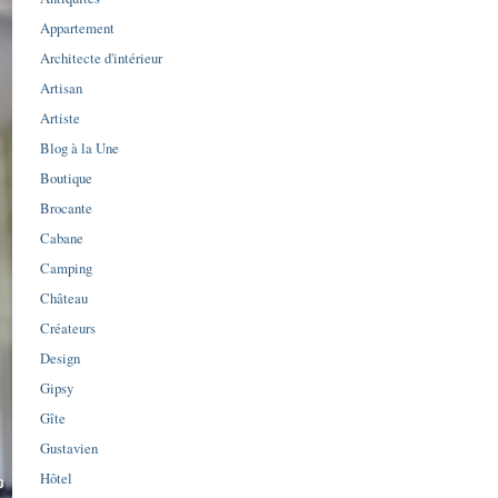
Appartement
Architecte d'intérieur
Artisan
Artiste
Blog à la Une
Boutique
Brocante
Cabane
Camping
Château
Créateurs
Design
Gipsy
Gîte
Gustavien
Hôtel