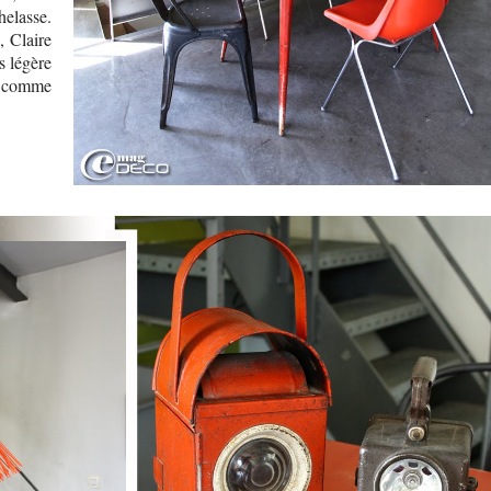
elasse.
, Claire
s légère
 comme