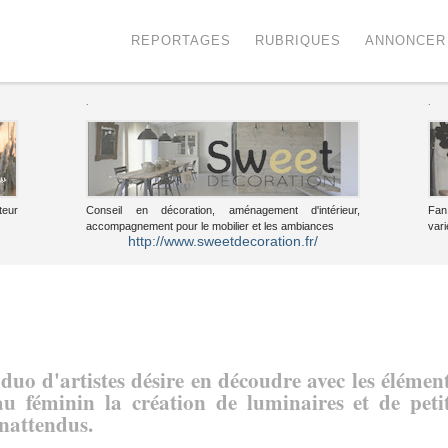
Menu
Voir le contenu
REPORTAGES
RUBRIQUES
ANNONCER
.
.
teur
Conseil en décoration, aménagement d'intérieur,
Fan
accompagnement pour le mobilier et les ambiances
vari
http://www.sweetdecoration.fr/
duo d'artistes désire en découdre avec les élémen
u féminin la création de luminaires et de peti
inattendus.