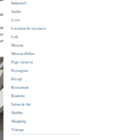
Industriel
Jardin
se
Livre
on
Location de vacances
ns
Loft
ur
Maison
Maison d'hôtes
Page créative
Paysagiste
Récup'
Restaurant
Roulotte
Salon de thé
Shabby
Shopping
Vintage