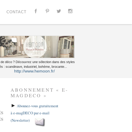
CONTACT
 de déco ? Découvrez une sélection dans des styles
és : scandinave, industriel, bohème, brocante...
http://www.hemoon.fr/
ABONNEMENT « E-
MAGDECO »
►
Abonnez-vous gratuitement
ts
à e-magDECO par e-mail
ts
(Newsletter)