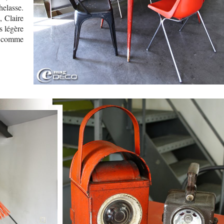
elasse.
, Claire
s légère
 comme