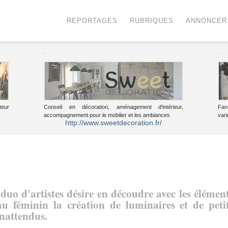
Menu
Voir le contenu
REPORTAGES
RUBRIQUES
ANNONCER
.
.
teur
Conseil en décoration, aménagement d'intérieur,
Fan
accompagnement pour le mobilier et les ambiances
vari
http://www.sweetdecoration.fr/
duo d'artistes désire en découdre avec les élémen
u féminin la création de luminaires et de peti
inattendus.