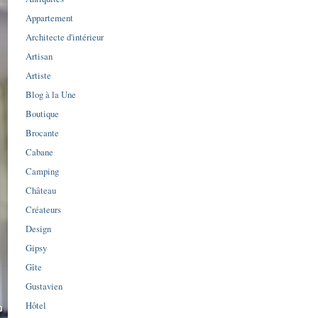
Appartement
Architecte d'intérieur
Artisan
Artiste
Blog à la Une
Boutique
Brocante
Cabane
Camping
Château
Créateurs
Design
Gipsy
Gîte
Gustavien
Hôtel