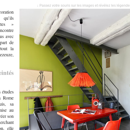
↓ Passez votre souris sur les images et révélez les légend
oration
qu’ils
ttes »
encontre
us avec
part de
tout la
Dezeuze,
intés
s études
 à Rome
uis, sa
mise au
réer son
herchant
n, elle