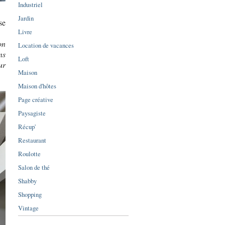
Industriel
Jardin
se
Livre
on
Location de vacances
ns
Loft
ur
Maison
Maison d'hôtes
Page créative
Paysagiste
Récup'
Restaurant
Roulotte
Salon de thé
Shabby
Shopping
Vintage