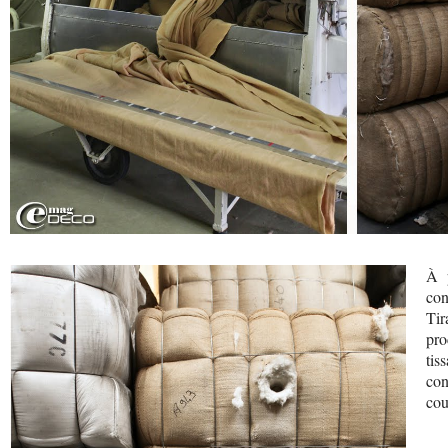
À p
con
Tir
pro
tis
con
cou