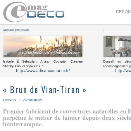
Menu
Voir le contenu
REPOR
Annonces publicitaires
.
Isabelle & Sébastien, Artisan Couturier, Créateur
Conseil en décor
Shabby-Casual depuis 2007
accompagnement pou
http://www.artisancouturier.fr/
http://w
« Brun de Vian-Tiran »
Créateurs
13 commentaires
Premier fabricant de couvertures naturelles en 
perpétue le métier de lainier depuis deux siècl
ininterrompue.