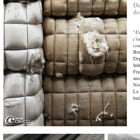
De
de
"
Un
c'e
cou
Bru
Dep
lai
Fra
au
Nou
La 
tra