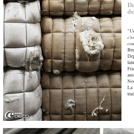
De
de
"
Un
c'e
cou
Bru
Dep
lai
Fra
au
Nou
La 
tra