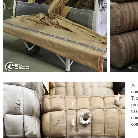
À p
con
Tir
pro
tis
con
cou