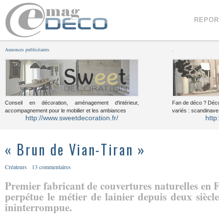
Menu
Voir le contenu
REPOR
Annonces publicitaires
.
Conseil en décoration, aménagement d'intérieur,
Fan de déco ? Déco
accompagnement pour le mobilier et les ambiances
variés : scandinave,
http://www.sweetdecoration.fr/
http
« Brun de Vian-Tiran »
Créateurs
13 commentaires
Premier fabricant de couvertures naturelles en 
perpétue le métier de lainier depuis deux siècl
ininterrompue.