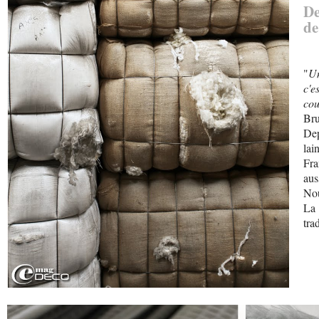
De
de
"
Un
c'e
cou
Bru
Dep
lai
Fra
au
Nou
La 
tra