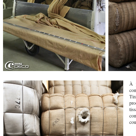
À p
con
Tir
pro
tis
con
cou