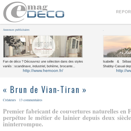
Menu
Voir le contenu
REPOR
Annonces publicitaires
.
Fan de déco ? Découvrez une sélection dans des styles
Isabelle & Sébast
variés : scandinave, industriel, bohème, brocante...
Shabby-Casual dep
http://www.hemoon.fr/
http://w
« Brun de Vian-Tiran »
Créateurs
13 commentaires
Premier fabricant de couvertures naturelles en 
perpétue le métier de lainier depuis deux siècl
ininterrompue.