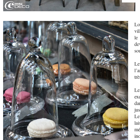
Lo
vi
le
de
so
Le
l’
trè
Le
ex
da
ju
Le
la
mé
in