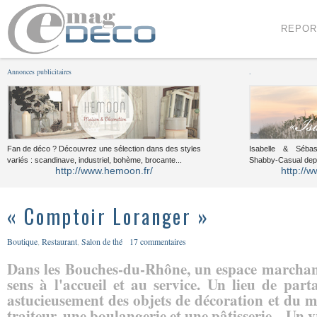
Menu
Voir le contenu
REPOR
Annonces publicitaires
.
Fan de déco ? Découvrez une sélection dans des styles
Isabelle & Sébast
variés : scandinave, industriel, bohème, brocante...
Shabby-Casual dep
http://www.hemoon.fr/
http://w
« Comptoir Loranger »
Boutique
,
Restaurant
,
Salon de thé
17 commentaires
Dans les Bouches-du-Rhône, un espace marchand
sens à l'accueil et au service. Un lieu de par
astucieusement des objets de décoration et du m
traiteur, une boulangerie et une pâtisserie... Un v