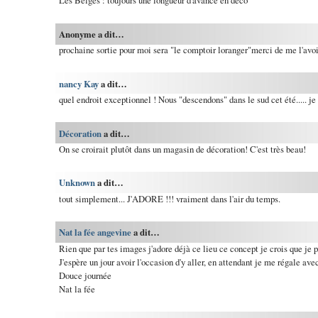
Les Belges : toujours une longueur d'avance en déco
Anonyme a dit…
prochaine sortie pour moi sera "le comptoir loranger"merci de me l'avoir
nancy Kay
a dit…
quel endroit exceptionnel ! Nous "descendons" dans le sud cet été..... je 
Décoration
a dit…
On se croirait plutôt dans un magasin de décoration! C'est très beau!
Unknown
a dit…
tout simplement... J'ADORE !!! vraiment dans l'air du temps.
Nat la fée angevine
a dit…
Rien que par tes images j'adore déjà ce lieu ce concept je crois que je p
J'espère un jour avoir l'occasion d'y aller, en attendant je me régale av
Douce journée
Nat la fée