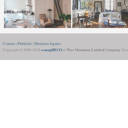
Contact
|
Publicité
|
Mentions légales
e-magDECO
Wao Mountain Limited Company
Copyright © 2009-
2026
et
Tous