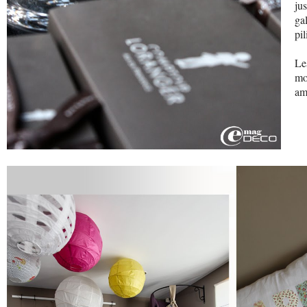
ju
ga
pil
Le
mo
am