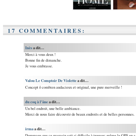
17 COMMENTAIRES:
Inès
a dit…
Merci à vous deux !
Bonne fin de dimanche.
Je vous embrasse.
Valou Le Comptoir De Violette
a dit…
Concept ô combien audacieux et original, une pure merveille !
du coq à l'âne
a dit…
Un bel endroit, une belle ambiance.
Merci de nous faire découvrir de beaux endroits et de belles personnes.
irma
a dit…
Dommage que ce magasin soit si difficile à trouver; même le GPS en a p