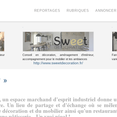
Menu
Voir le contenu
REPORTAGES
RUBRIQUES
ANNONCER
.
.
teur
Conseil en décoration, aménagement d'intérieur,
Fan
accompagnement pour le mobilier et les ambiances
vari
http://www.sweetdecoration.fr/
r »
 un espace marchand d'esprit industriel donne 
ice. Un lieu de partage et d'échange où se mêle
e décoration et du mobilier ainsi qu'un restauran
ne pâtisserie... Un vrai régal !