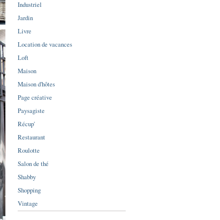
Industriel
Jardin
Livre
Location de vacances
Loft
Maison
Maison d'hôtes
Page créative
Paysagiste
Récup'
Restaurant
Roulotte
Salon de thé
Shabby
Shopping
Vintage