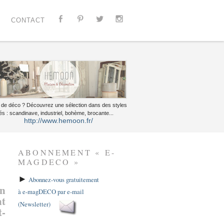
CONTACT
 de déco ? Découvrez une sélection dans des styles
és : scandinave, industriel, bohème, brocante...
http://www.hemoon.fr/
ABONNEMENT « E-
MAGDECO »
►
Abonnez-vous gratuitement
un
à e-magDECO par e-mail
nt
(Newsletter)
t-