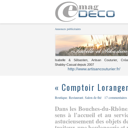
Annonces publicitaires
Isabelle & Sébastien, Artisan Couturier, Créa
Shabby-Casual depuis 2007
http://www.artisancouturier.fr/
« Comptoir Lorange
Boutique
,
Restaurant
,
Salon de thé
17 commentaires
Dans les Bouches-du-Rhône,
sens à l'accueil et au serv
astucieusement des objets d
traiteur, une boulangerie et u