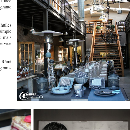
’idée
igeante
 huiles
 simple
x mais
service
r Rémi
genres