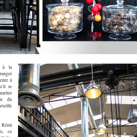
t à la
ranger
genre à
’il se
artier
rie du
seille
t Rémi
is, ce