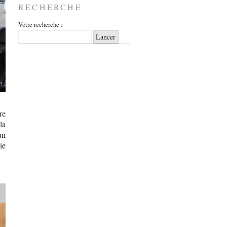
RECHERCHE
Votre recherche :
re
la
un
ie