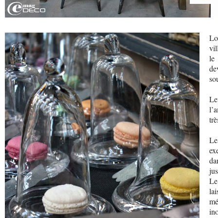
Lo
vi
le
de
so
Le
l’
trè
Le
ex
da
ju
Le
la
mé
in