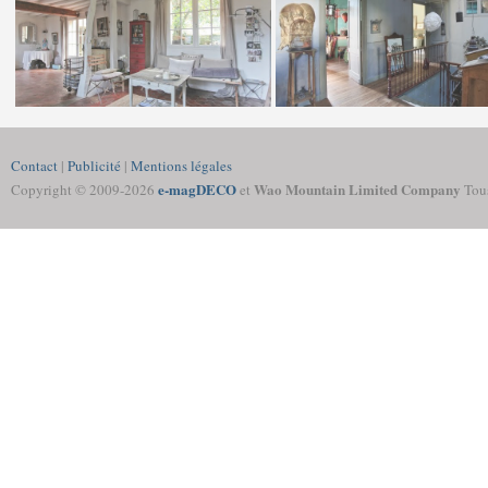
Contact
|
Publicité
|
Mentions légales
e-magDECO
Wao Mountain Limited Company
Copyright © 2009-
2026
et
Tous