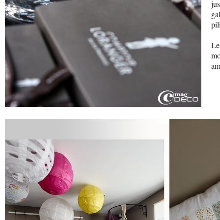
ju
ga
pil
Le
mo
am