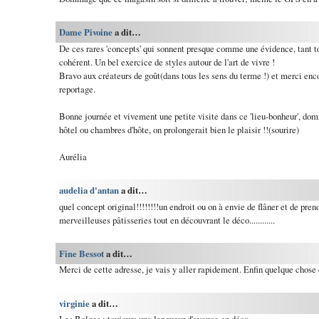
Dame Pivoine
a dit…
De ces rares 'concepts' qui sonnent presque comme une évidence, tant 
cohérent. Un bel exercice de styles autour de l'art de vivre !
Bravo aux créateurs de goût(dans tous les sens du terme !) et merci enc
reportage.
Bonne journée et vivement une petite visite dans ce 'lieu-bonheur', do
hôtel ou chambres d'hôte, on prolongerait bien le plaisir !!(sourire)
Aurélia
audelia d'antan
a dit…
quel concept original!!!!!!!!un endroit ou on à envie de flâner et de pre
merveilleuses pâtisseries tout en découvrant le déco............
Fine Bessot
a dit…
Merci de cette adresse, je vais y aller rapidement. Enfin quelque chose d
virginie
a dit…