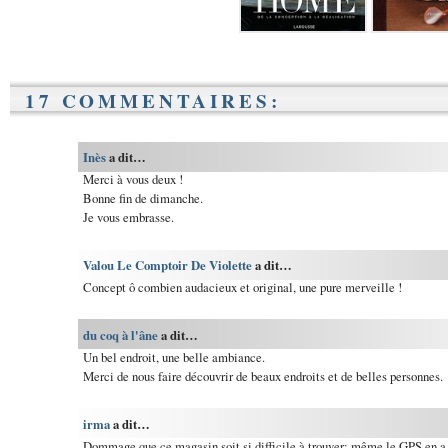
17 COMMENTAIRES:
Inès
a dit…
Merci à vous deux !
Bonne fin de dimanche.
Je vous embrasse.
Valou Le Comptoir De Violette
a dit…
Concept ô combien audacieux et original, une pure merveille !
du coq à l'âne
a dit…
Un bel endroit, une belle ambiance.
Merci de nous faire découvrir de beaux endroits et de belles personnes.
irma
a dit…
Dommage que ce magasin soit si difficile à trouver; même le GPS en a p