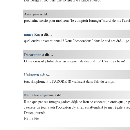
Les Belges : toujours une longueur d'avance en déco
Anonyme a dit…
prochaine sortie pour moi sera "le comptoir loranger"merci de me l'avoir
nancy Kay
a dit…
quel endroit exceptionnel ! Nous "descendons" dans le sud cet été..... je 
Décoration
a dit…
On se croirait plutôt dans un magasin de décoration! C'est très beau!
Unknown
a dit…
tout simplement... J'ADORE !!! vraiment dans l'air du temps.
Nat la fée angevine
a dit…
Rien que par tes images j'adore déjà ce lieu ce concept je crois que je p
J'espère un jour avoir l'occasion d'y aller, en attendant je me régale av
Douce journée
Nat la fée