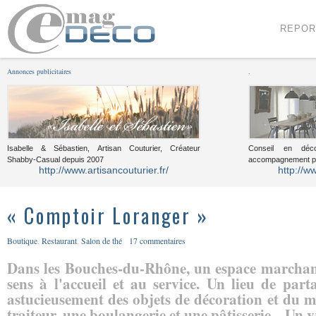
Menu
Voir le contenu
REPOR
Annonces publicitaires
.
Isabelle & Sébastien, Artisan Couturier, Créateur
Conseil en décor
Shabby-Casual depuis 2007
accompagnement pou
http://www.artisancouturier.fr/
http://w
« Comptoir Loranger »
Boutique
,
Restaurant
,
Salon de thé
17 commentaires
Dans les Bouches-du-Rhône, un espace marchand
sens à l'accueil et au service. Un lieu de par
astucieusement des objets de décoration et du m
traiteur, une boulangerie et une pâtisserie... Un v