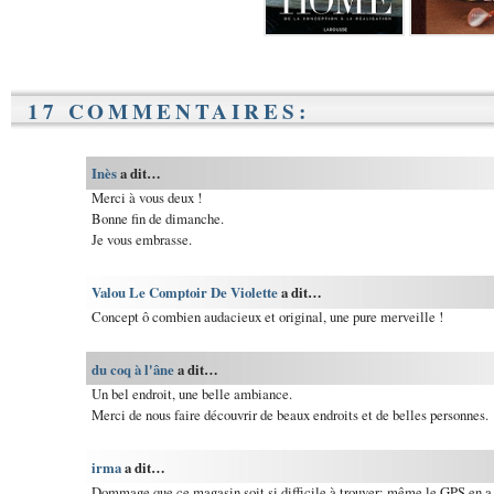
17 COMMENTAIRES:
Inès
a dit…
Merci à vous deux !
Bonne fin de dimanche.
Je vous embrasse.
Valou Le Comptoir De Violette
a dit…
Concept ô combien audacieux et original, une pure merveille !
du coq à l'âne
a dit…
Un bel endroit, une belle ambiance.
Merci de nous faire découvrir de beaux endroits et de belles personnes.
irma
a dit…
Dommage que ce magasin soit si difficile à trouver; même le GPS en a p