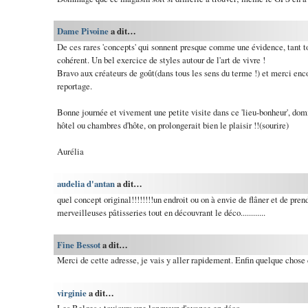
Dame Pivoine
a dit…
De ces rares 'concepts' qui sonnent presque comme une évidence, tant 
cohérent. Un bel exercice de styles autour de l'art de vivre !
Bravo aux créateurs de goût(dans tous les sens du terme !) et merci enc
reportage.
Bonne journée et vivement une petite visite dans ce 'lieu-bonheur', do
hôtel ou chambres d'hôte, on prolongerait bien le plaisir !!(sourire)
Aurélia
audelia d'antan
a dit…
quel concept original!!!!!!!!un endroit ou on à envie de flâner et de pre
merveilleuses pâtisseries tout en découvrant le déco............
Fine Bessot
a dit…
Merci de cette adresse, je vais y aller rapidement. Enfin quelque chose d
virginie
a dit…