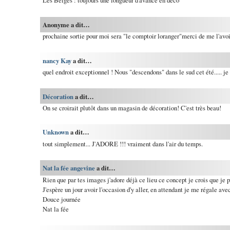
Les Belges : toujours une longueur d'avance en déco
Anonyme a dit…
prochaine sortie pour moi sera "le comptoir loranger"merci de me l'avoir
nancy Kay
a dit…
quel endroit exceptionnel ! Nous "descendons" dans le sud cet été..... je 
Décoration
a dit…
On se croirait plutôt dans un magasin de décoration! C'est très beau!
Unknown
a dit…
tout simplement... J'ADORE !!! vraiment dans l'air du temps.
Nat la fée angevine
a dit…
Rien que par tes images j'adore déjà ce lieu ce concept je crois que je p
J'espère un jour avoir l'occasion d'y aller, en attendant je me régale av
Douce journée
Nat la fée