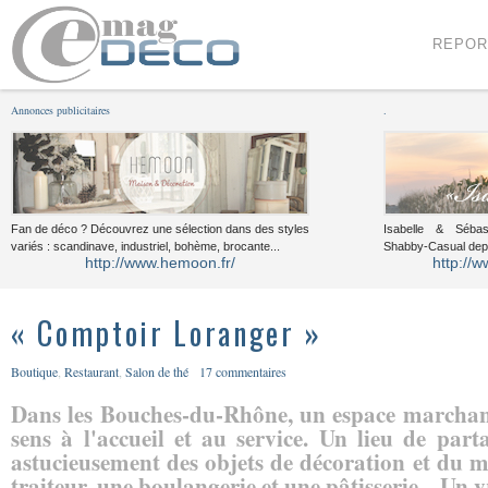
Menu
Voir le contenu
REPOR
Annonces publicitaires
.
Fan de déco ? Découvrez une sélection dans des styles
Isabelle & Sébast
variés : scandinave, industriel, bohème, brocante...
Shabby-Casual dep
http://www.hemoon.fr/
http://w
« Comptoir Loranger »
Boutique
,
Restaurant
,
Salon de thé
17 commentaires
Dans les Bouches-du-Rhône, un espace marchand
sens à l'accueil et au service. Un lieu de par
astucieusement des objets de décoration et du m
traiteur, une boulangerie et une pâtisserie... Un v