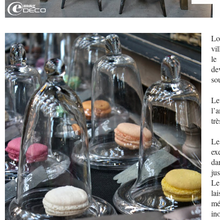
Lo
vi
le
de
so
Le
l’
trè
Le
ex
da
ju
Le
la
mé
in