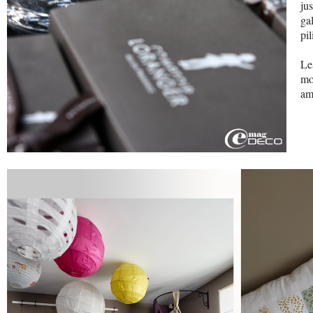
ju
ga
pil
Le
mo
am