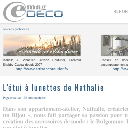
Menu
Voir le contenu
REPOR
Annonces publicitaires
.
Isabelle & Sébastien, Artisan Couturier, Créateur
Conseil en décor
Shabby-Casual depuis 2007
accompagnement pou
http://www.artisancouturier.fr/
http://w
L'étui à lunettes de Nathalie
Page créative
22 commentaires
Dans son appartement-atelier, Nathalie, créatri
un Bijou », nous fait partager sa passion pour u
création des accessoires de mode : le Bulgomme. E
son étui à lunettes.