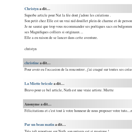
Christyn
a dit…
Superbe article pour Nat la fée dont j'adore les créations .
Son petit chez Elle est un vrai nid douillet plein de charme et de perso
Je ne saurai que trop vous recommander ses poétiques sacs en bulgomme (
ses Magnifiques colliers si originaux ...
Elle a eu raison de se lancer dans cette aventure.
christyn
christine
a dit…
Pour avoir eu l'occasion de la rencontrer , j'ai craqué sur toutes ses créa
La Miette bricole
a dit…
Bravo pour ce bel article, Nath est une vraie artiste. Miette
Anonyme a dit…
Félicitations et c'est tout à votre honneur de nous proposer votre tuto...
Par un beau matin
a dit…
Très joli reportage sur Nath, son univers est si magique !