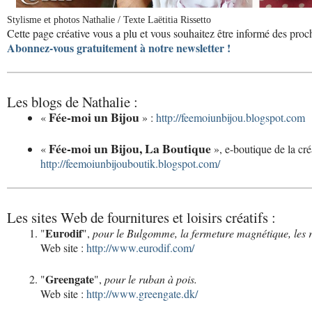
Stylisme et photos Nathalie / Texte Laëtitia Rissetto
Cette page créative vous a plu et vous souhaitez être informé des proc
Abonnez-vous gratuitement à notre newsletter !
Les blogs de Nathalie :
Fée-moi un Bijou
«
» :
http://feemoiunbijou.blogspot.com
Fée-moi un Bijou, La Boutique
«
», e-boutique de la créa
http://feemoiunbijouboutik.blogspot.com/
Les sites Web de fournitures et loisirs créatifs :
Eurodif
"
",
pour le Bulgomme, la fermeture magnétique, les rub
Web site :
http://www.eurodif.com/
Greengate
"
",
pour le ruban à pois.
Web site :
http://www.greengate.dk/