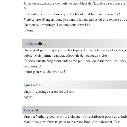
Je suis une acheteuse compulsive des objets de Nathalie : sac, bracelet, 
fait...
Les couleurs et les thèmes qu'elle choisit sont toujours ravissants !
J'habite près d'Angers donc je connais les magasins où elle expose et c'e
Un bien joli reportage, Loetitia pour notre Fée !
Solène
kikilou
a dit…
On ne peut pas dire que j'aime les bijoux. J'en achète quelquefois, les por
oublie. Mais j'aime regarder, découvrir de nouveaux styles.
Et découvrir un blog plein d'idées me plait beaucoup même si les idées, je
de choses ..!
merci pour vos découvertes !
agnès
a dit…
Un joli reportage sur un bel univers
Agnès
Tess
a dit…
Bravo à Nathalie pour avoir osé changer d'orientation et pour ses créati
plaisir que j'irai faire un petit tour sur son blog. Amicalement, Tess