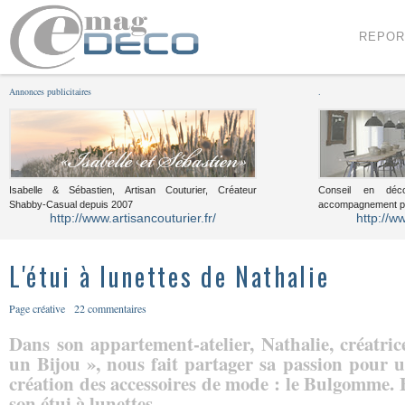
Menu
Voir le contenu
REPOR
Annonces publicitaires
.
Isabelle & Sébastien, Artisan Couturier, Créateur
Conseil en décor
Shabby-Casual depuis 2007
accompagnement pou
http://www.artisancouturier.fr/
http://w
L'étui à lunettes de Nathalie
Page créative
22 commentaires
Dans son appartement-atelier, Nathalie, créatri
un Bijou », nous fait partager sa passion pour u
création des accessoires de mode : le Bulgomme. E
son étui à lunettes.