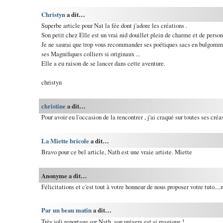
Christyn
a dit…
Superbe article pour Nat la fée dont j'adore les créations .
Son petit chez Elle est un vrai nid douillet plein de charme et de perso
Je ne saurai que trop vous recommander ses poétiques sacs en bulgomme (
ses Magnifiques colliers si originaux ...
Elle a eu raison de se lancer dans cette aventure.
christyn
christine
a dit…
Pour avoir eu l'occasion de la rencontrer , j'ai craqué sur toutes ses créa
La Miette bricole
a dit…
Bravo pour ce bel article, Nath est une vraie artiste. Miette
Anonyme a dit…
Félicitations et c'est tout à votre honneur de nous proposer votre tuto...
Par un beau matin
a dit…
Très joli reportage sur Nath, son univers est si magique !