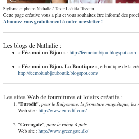
Stylisme et photos Nathalie / Texte Laëtitia Rissetto
Cette page créative vous a plu et vous souhaitez être informé des proc
Abonnez-vous gratuitement à notre newsletter !
Les blogs de Nathalie :
Fée-moi un Bijou
«
» :
http://feemoiunbijou.blogspot.com
Fée-moi un Bijou, La Boutique
«
», e-boutique de la créa
http://feemoiunbijouboutik.blogspot.com/
Les sites Web de fournitures et loisirs créatifs :
Eurodif
"
",
pour le Bulgomme, la fermeture magnétique, les rub
Web site :
http://www.eurodif.com/
Greengate
"
",
pour le ruban à pois.
Web site :
http://www.greengate.dk/