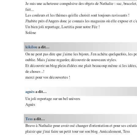
Je suis une acheteuse compulsive des objets de Nathalie : sac, bracelet, 
fait...
Les couleurs et les thèmes qu'elle choisit sont toujours ravissants !
J'habite près d'Angers donc je connais les magasins où elle expose et c'e
Un bien joli reportage, Loetitia pour notre Fée !
Solène
kikilou
a dit…
On ne peut pas dire que j'aime les bijoux. J'en achète quelquefois, les por
oublie. Mais j'aime regarder, découvrir de nouveaux styles.
Et découvrir un blog plein d'idées me plait beaucoup même si les idées, je
de choses ..!
merci pour vos découvertes !
agnès
a dit…
Un joli reportage sur un bel univers
Agnès
Tess
a dit…
Bravo à Nathalie pour avoir osé changer d'orientation et pour ses créati
plaisir que j'irai faire un petit tour sur son blog. Amicalement, Tess