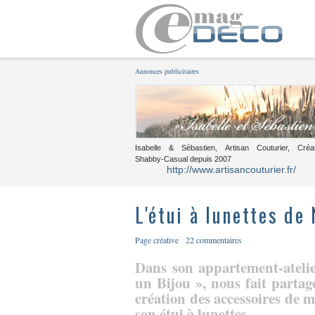
Annonces publicitaires
Isabelle & Sébastien, Artisan Couturier, Créa
Shabby-Casual depuis 2007
http://www.artisancouturier.fr/
L'étui à lunettes de
Page créative
22 commentaires
Dans son appartement-atelie
un Bijou », nous fait partag
création des accessoires de m
son étui à lunettes.