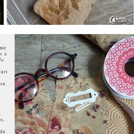
mme
n à
la
euri
ssu
,
ix,
 du