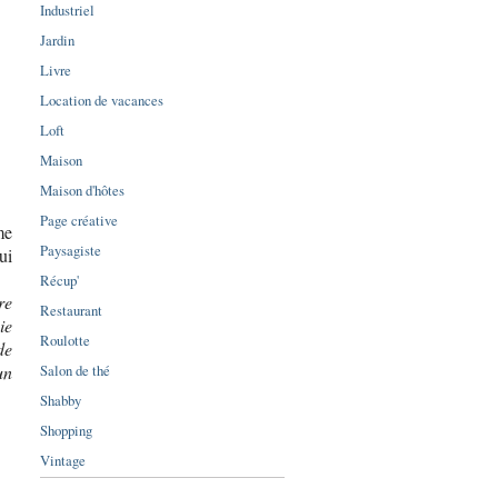
Industriel
Jardin
Livre
Location de vacances
Loft
Maison
Maison d'hôtes
Page créative
me
Paysagiste
ui
Récup'
re
Restaurant
ie
Roulotte
de
Salon de thé
un
Shabby
Shopping
Vintage