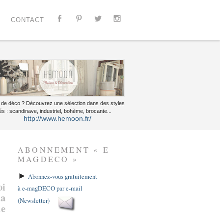
CONTACT
 de déco ? Découvrez une sélection dans des styles
és : scandinave, industriel, bohème, brocante...
http://www.hemoon.fr/
ABONNEMENT « E-
MAGDECO »
►
Abonnez-vous gratuitement
oi
à e-magDECO par e-mail
la
(Newsletter)
de