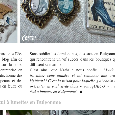
 marque « Fée-
Sans oublier les derniers nés, des sacs en Bulgom
 blog afin de
qui rencontrent un vif succès dans les boutiques q
sur la toile.
diffusent sa marque.
entreprise, en
C’est ainsi que Nathalie nous confie : "
J’ado
nfectionne des
travailler cette matière et lui redonner une vra
apeaux et des
légitimité ! C’est la raison pour laquelle, j’ai choisi 
s en feutre ou
présenter en exclusivité dans « e-magDECO » : 
étui à lunettes en Bulgomme
". ■
tui à lunettes en Bulgomme