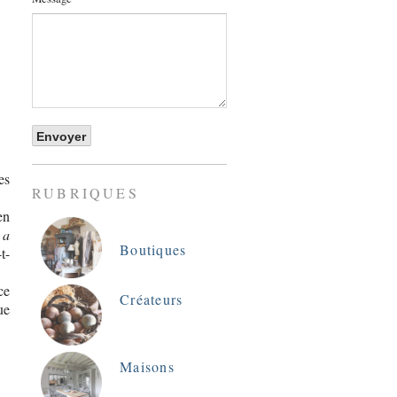
es
RUBRIQUES
en
 a
Boutiques
t-
ce
Créateurs
ue
Maisons