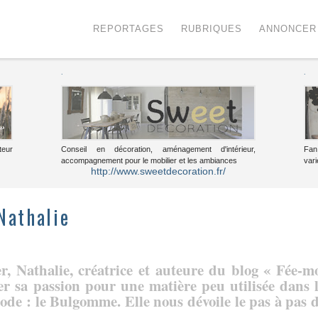
Menu
Voir le contenu
REPORTAGES
RUBRIQUES
ANNONCER
.
.
teur
Conseil en décoration, aménagement d'intérieur,
Fan
accompagnement pour le mobilier et les ambiances
vari
http://www.sweetdecoration.fr/
 Nathalie
r, Nathalie, créatrice et auteure du blog « Fée-m
er sa passion pour une matière peu utilisée dans 
ode : le Bulgomme. Elle nous dévoile le pas à pas 