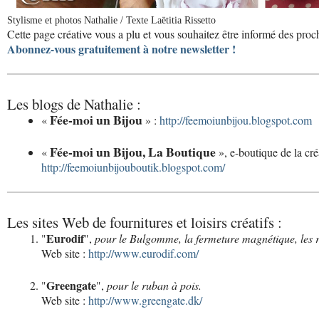
Stylisme et photos Nathalie / Texte Laëtitia Rissetto
Cette page créative vous a plu et vous souhaitez être informé des proc
Abonnez-vous gratuitement à notre newsletter !
Les blogs de Nathalie :
Fée-moi un Bijou
«
» :
http://feemoiunbijou.blogspot.com
Fée-moi un Bijou, La Boutique
«
», e-boutique de la créa
http://feemoiunbijouboutik.blogspot.com/
Les sites Web de fournitures et loisirs créatifs :
Eurodif
"
",
pour le Bulgomme, la fermeture magnétique, les rub
Web site :
http://www.eurodif.com/
Greengate
"
",
pour le ruban à pois.
Web site :
http://www.greengate.dk/