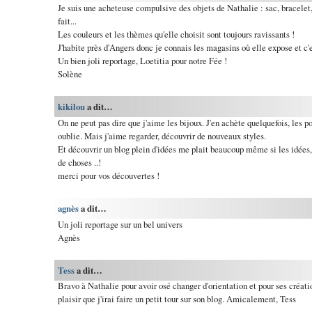
Je suis une acheteuse compulsive des objets de Nathalie : sac, bracelet, 
fait...
Les couleurs et les thèmes qu'elle choisit sont toujours ravissants !
J'habite près d'Angers donc je connais les magasins où elle expose et c'e
Un bien joli reportage, Loetitia pour notre Fée !
Solène
kikilou
a dit…
On ne peut pas dire que j'aime les bijoux. J'en achète quelquefois, les por
oublie. Mais j'aime regarder, découvrir de nouveaux styles.
Et découvrir un blog plein d'idées me plait beaucoup même si les idées, je
de choses ..!
merci pour vos découvertes !
agnès
a dit…
Un joli reportage sur un bel univers
Agnès
Tess
a dit…
Bravo à Nathalie pour avoir osé changer d'orientation et pour ses créati
plaisir que j'irai faire un petit tour sur son blog. Amicalement, Tess