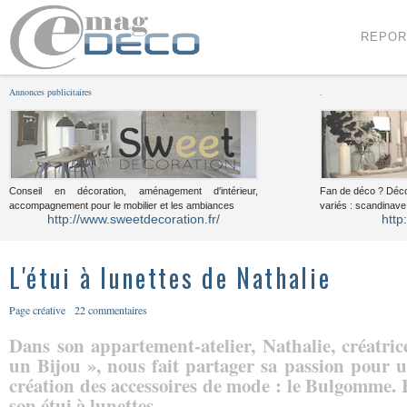
Menu
Voir le contenu
REPOR
Annonces publicitaires
.
Conseil en décoration, aménagement d'intérieur,
Fan de déco ? Déco
accompagnement pour le mobilier et les ambiances
variés : scandinave,
http://www.sweetdecoration.fr/
http
L'étui à lunettes de Nathalie
Page créative
22 commentaires
Dans son appartement-atelier, Nathalie, créatri
un Bijou », nous fait partager sa passion pour u
création des accessoires de mode : le Bulgomme. E
son étui à lunettes.