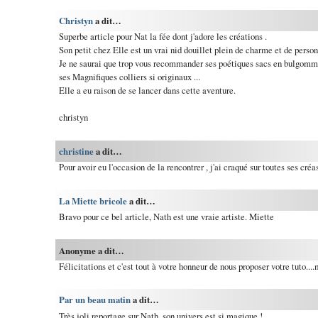
Christyn
a dit…
Superbe article pour Nat la fée dont j'adore les créations .
Son petit chez Elle est un vrai nid douillet plein de charme et de perso
Je ne saurai que trop vous recommander ses poétiques sacs en bulgomme (
ses Magnifiques colliers si originaux ...
Elle a eu raison de se lancer dans cette aventure.
christyn
christine
a dit…
Pour avoir eu l'occasion de la rencontrer , j'ai craqué sur toutes ses créa
La Miette bricole
a dit…
Bravo pour ce bel article, Nath est une vraie artiste. Miette
Anonyme a dit…
Félicitations et c'est tout à votre honneur de nous proposer votre tuto...
Par un beau matin
a dit…
Très joli reportage sur Nath, son univers est si magique !