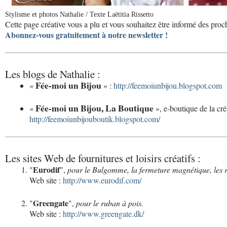
Stylisme et photos Nathalie / Texte Laëtitia Rissetto
Cette page créative vous a plu et vous souhaitez être informé des proc
Abonnez-vous gratuitement à notre newsletter !
Les blogs de Nathalie :
Fée-moi un Bijou
«
» :
http://feemoiunbijou.blogspot.com
Fée-moi un Bijou, La Boutique
«
», e-boutique de la créa
http://feemoiunbijouboutik.blogspot.com/
Les sites Web de fournitures et loisirs créatifs :
Eurodif
"
",
pour le Bulgomme, la fermeture magnétique, les rub
Web site :
http://www.eurodif.com/
Greengate
"
",
pour le ruban à pois.
Web site :
http://www.greengate.dk/