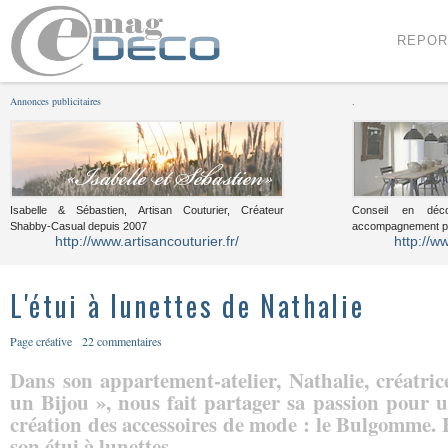
Menu
Voir le contenu
REPOR
Annonces publicitaires
.
Isabelle & Sébastien, Artisan Couturier, Créateur
Conseil en décor
Shabby-Casual depuis 2007
accompagnement pou
http://www.artisancouturier.fr/
http://w
L'étui à lunettes de Nathalie
Page créative
22 commentaires
Dans son appartement-atelier, Nathalie, créatri
un Bijou », nous fait partager sa passion pour u
création des accessoires de mode : le Bulgomme. E
son étui à lunettes.