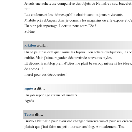
Je suis une acheteuse compulsive des objets de Nathalie : sac, bracelet, 
fait...
Les couleurs et les thèmes qu'elle choisit sont toujours ravissants !
J'habite près d'Angers donc je connais les magasins où elle expose et c'e
Un bien joli reportage, Loetitia pour notre Fée !
Solène
kikilou
a dit…
On ne peut pas dire que j'aime les bijoux. J'en achète quelquefois, les por
oublie. Mais j'aime regarder, découvrir de nouveaux styles.
Et découvrir un blog plein d'idées me plait beaucoup même si les idées, je
de choses ..!
merci pour vos découvertes !
agnès
a dit…
Un joli reportage sur un bel univers
Agnès
Tess
a dit…
Bravo à Nathalie pour avoir osé changer d'orientation et pour ses créati
plaisir que j'irai faire un petit tour sur son blog. Amicalement, Tess