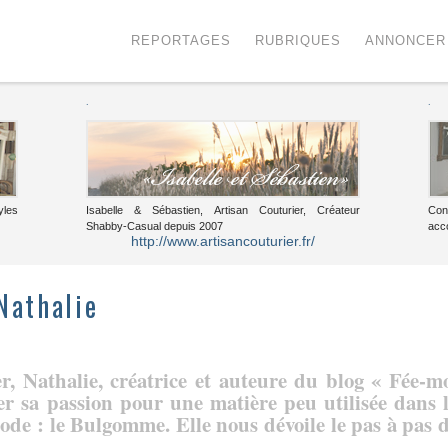
Menu
Voir le contenu
REPORTAGES
RUBRIQUES
ANNONCER
.
.
yles
Isabelle & Sébastien, Artisan Couturier, Créateur
Con
Shabby-Casual depuis 2007
acc
http://www.artisancouturier.fr/
 Nathalie
r, Nathalie, créatrice et auteure du blog « Fée-m
er sa passion pour une matière peu utilisée dans 
ode : le Bulgomme. Elle nous dévoile le pas à pas 