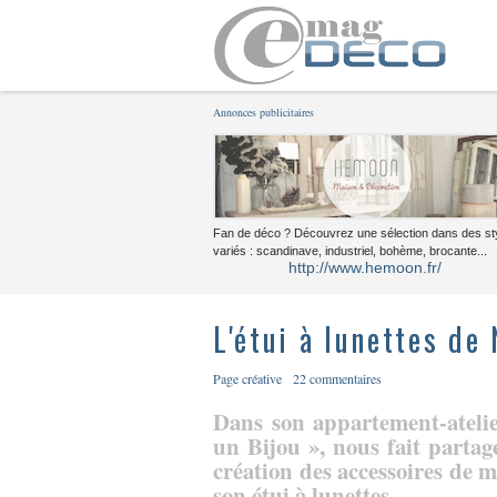
Annonces publicitaires
Fan de déco ? Découvrez une sélection dans des st
variés : scandinave, industriel, bohème, brocante...
http://www.hemoon.fr/
L'étui à lunettes de
Page créative
22 commentaires
Dans son appartement-atelie
un Bijou », nous fait partag
création des accessoires de m
son étui à lunettes.