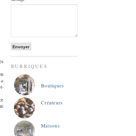
es
RUBRIQUES
en
 a
Boutiques
t-
ce
Créateurs
ue
Maisons