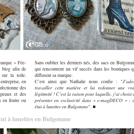
 marque « Fée-
Sans oublier les derniers nés, des sacs en Bulgom
 blog afin de
qui rencontrent un vif succès dans les boutiques q
sur la toile.
diffusent sa marque.
entreprise, en
C’est ainsi que Nathalie nous confie : "
J’ado
nfectionne des
travailler cette matière et lui redonner une vra
apeaux et des
légitimité ! C’est la raison pour laquelle, j’ai choisi 
s en feutre ou
présenter en exclusivité dans « e-magDECO » : 
étui à lunettes en Bulgomme
". ■
tui à lunettes en Bulgomme