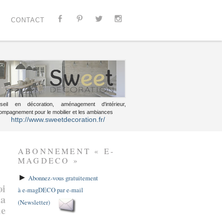
CONTACT
seil en décoration, aménagement d'intérieur,
ompagnement pour le mobilier et les ambiances
http://www.sweetdecoration.fr/
ABONNEMENT « E-
MAGDECO »
►
Abonnez-vous gratuitement
oi
à e-magDECO par e-mail
la
(Newsletter)
de