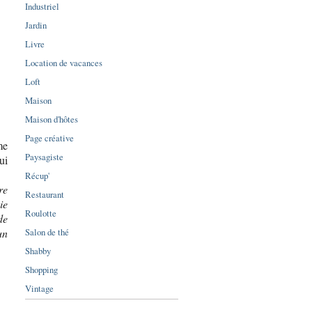
Industriel
Jardin
Livre
Location de vacances
Loft
Maison
Maison d'hôtes
Page créative
me
Paysagiste
ui
Récup'
re
Restaurant
ie
Roulotte
de
Salon de thé
un
Shabby
Shopping
Vintage