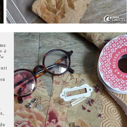
mme
n à
la
euri
ssu
,
ix,
 du