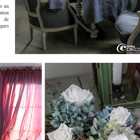
on un
ution
, de
lques