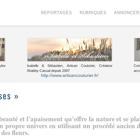
Menu
Voir le contenu
REPORTAGES
RUBRIQUES
ANNONCER
.
.
yles
Isabelle & Sébastien, Artisan Couturier, Créateur
Con
Shabby-Casual depuis 2007
acc
http://www.artisancouturier.fr/
ses »
eauté et l'apaisement qu'offre la nature et se pla
on propre univers en utilisant un procédé ancien 
 des fleurs.