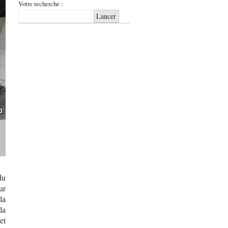
Votre recherche :
du
ur
la
la
et