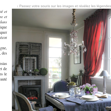
↓ Passez votre souris sur les images et révélez les légendes
té et
re et
 dans
ique
iquer
décor
gne,
, des
nsias
et de
ns le
eauté