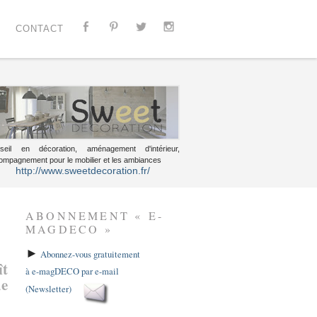
CONTACT
seil en décoration, aménagement d'intérieur,
ompagnement pour le mobilier et les ambiances
http://www.sweetdecoration.fr/
ABONNEMENT « E-
MAGDECO »
►
Abonnez-vous gratuitement
ît
à e-magDECO par e-mail
de
(Newsletter)