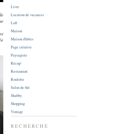
Livre
de
Location de vacances
ne
Loft
Maison
ns
Maison d'hôtes
ée
Page créative
Paysagiste
Récup'
Restaurant
Roulotte
Salon de thé
Shabby
Shopping
Vintage
RECHERCHE