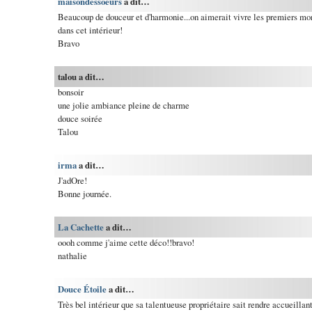
maisondessoeurs
a dit…
Beaucoup de douceur et d'harmonie...on aimerait vivre les premiers m
dans cet intérieur!
Bravo
talou a dit…
bonsoir
une jolie ambiance pleine de charme
douce soirée
Talou
irma
a dit…
J'adOre!
Bonne journée.
La Cachette
a dit…
oooh comme j'aime cette déco!!bravo!
nathalie
Douce Étoile
a dit…
Très bel intérieur que sa talentueuse propriétaire sait rendre accueillan