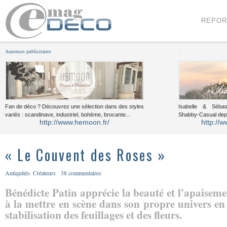
Menu
Voir le contenu
REPOR
Annonces publicitaires
.
Fan de déco ? Découvrez une sélection dans des styles
Isabelle & Sébast
variés : scandinave, industriel, bohème, brocante...
Shabby-Casual dep
http://www.hemoon.fr/
http://w
« Le Couvent des Roses »
Antiquités
,
Créateurs
38 commentaires
Bénédicte Patin apprécie la beauté et l'apaisemen
à la mettre en scène dans son propre univers en
stabilisation des feuillages et des fleurs.