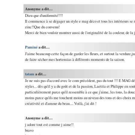
Anonyme a dit…
Dieu que d'uniformité!!!!
Il commence à se dégager un style e mag déco et tous les intérieurs se r
zinc!!Que du convenu!
Merci de bien vouloir montrer aussi de l'originalité de la couleur, de la j
Paminé
a dit…
J'aime beaucoup cette façon de garder les fleurs, et surtout la verdure,j
de faire sécher mes hortensias à différents moments de la saison.
tatam
a dit…
Je ne suis pas d'accord avec le com précédent, pas du tout !!! E MAG d
styles... dès qu'il y a du goût et de la passion, Laetita et Philippe en s
particulièrement parce qu'il ressemble à ce que j'aime, les tons, la douce
moins parce qu'ils me touchent moins au niveau des tons et des choix ma
créativité et d'amour du beau.... Voilà, j'ai dit !
Anonyme a dit…
j adore tout est comme j aime!!
bravo