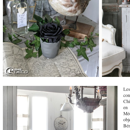
Les
con
Chi
en 
Méd
obj
Bén