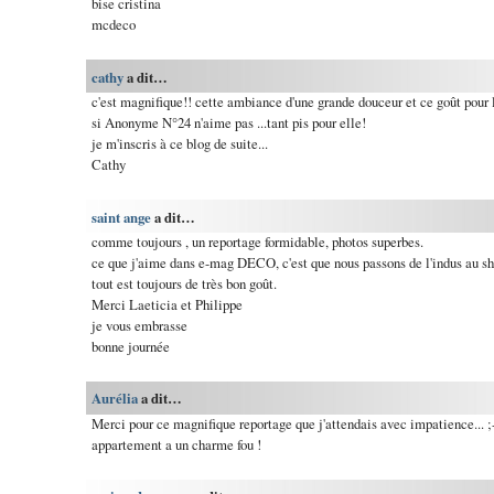
bise cristina
mcdeco
cathy
a dit…
c'est magnifique!! cette ambiance d'une grande douceur et ce goût pour 
si Anonyme N°24 n'aime pas ...tant pis pour elle!
je m'inscris à ce blog de suite...
Cathy
saint ange
a dit…
comme toujours , un reportage formidable, photos superbes.
ce que j'aime dans e-mag DECO, c'est que nous passons de l'indus au sh
tout est toujours de très bon goût.
Merci Laeticia et Philippe
je vous embrasse
bonne journée
Aurélia
a dit…
Merci pour ce magnifique reportage que j'attendais avec impatience... ;-)
appartement a un charme fou !