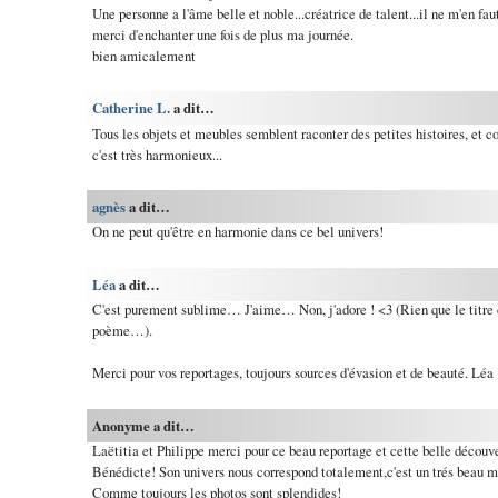
Une personne a l'âme belle et noble...créatrice de talent...il ne m'en fau
merci d'enchanter une fois de plus ma journée.
bien amicalement
Catherine L.
a dit…
Tous les objets et meubles semblent raconter des petites histoires, et 
c'est très harmonieux...
agnès
a dit…
On ne peut qu'être en harmonie dans ce bel univers!
Léa
a dit…
C'est purement sublime… J'aime… Non, j'adore ! <3 (Rien que le titre du
poème…).
Merci pour vos reportages, toujours sources d'évasion et de beauté. Léa
Anonyme a dit…
Laëtitia et Philippe merci pour ce beau reportage et cette belle découve
Bénédicte! Son univers nous correspond totalement,c'est un trés beau mo
Comme toujours les photos sont splendides!