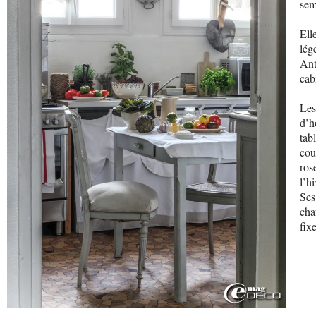
sem
Ell
lég
Ant
cab
Les
d’h
tab
cou
ros
l’hi
Ses
cha
fix