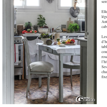
sem
Ell
lég
Ant
cab
Les
d’h
tab
cou
ros
l’hi
Ses
cha
fix