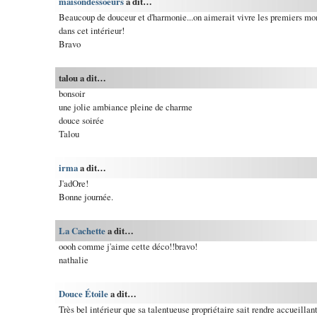
maisondessoeurs
a dit…
Beaucoup de douceur et d'harmonie...on aimerait vivre les premiers m
dans cet intérieur!
Bravo
talou a dit…
bonsoir
une jolie ambiance pleine de charme
douce soirée
Talou
irma
a dit…
J'adOre!
Bonne journée.
La Cachette
a dit…
oooh comme j'aime cette déco!!bravo!
nathalie
Douce Étoile
a dit…
Très bel intérieur que sa talentueuse propriétaire sait rendre accueillan