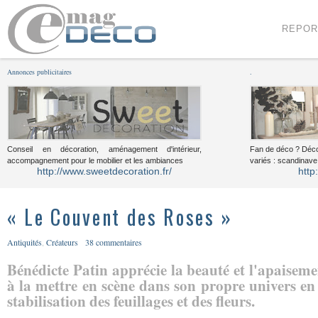
Menu
Voir le contenu
REPOR
Annonces publicitaires
.
Conseil en décoration, aménagement d'intérieur,
Fan de déco ? Déco
accompagnement pour le mobilier et les ambiances
variés : scandinave,
http://www.sweetdecoration.fr/
http
« Le Couvent des Roses »
Antiquités
,
Créateurs
38 commentaires
Bénédicte Patin apprécie la beauté et l'apaisemen
à la mettre en scène dans son propre univers en
stabilisation des feuillages et des fleurs.