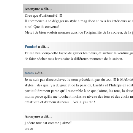
Anonyme a dit…
Dieu que d'uniformité!!!!
Il commence à se dégager un style e mag déco et tous les intérieurs se r
zinc!!Que du convenu!
Merci de bien vouloir montrer aussi de l'originalité de la couleur, de la j
Paminé
a dit…
J'aime beaucoup cette façon de garder les fleurs, et surtout la verdure,j
de faire sécher mes hortensias à différents moments de la saison.
tatam
a dit…
Je ne suis pas d'accord avec le com précédent, pas du tout !!! E MAG d
styles... dès qu'il y a du goût et de la passion, Laetita et Philippe en s
particulièrement parce qu'il ressemble à ce que j'aime, les tons, la douce
moins parce qu'ils me touchent moins au niveau des tons et des choix ma
créativité et d'amour du beau.... Voilà, j'ai dit !
Anonyme a dit…
j adore tout est comme j aime!!
bravo