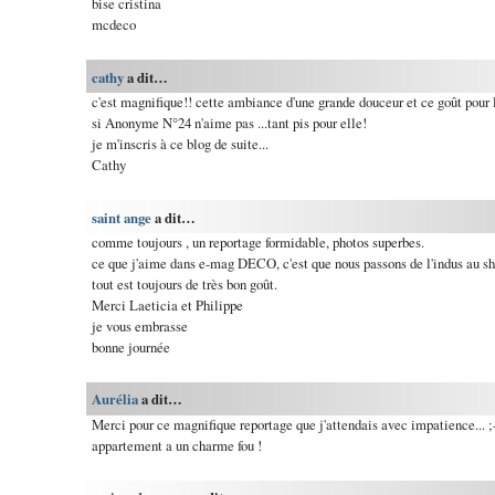
bise cristina
mcdeco
cathy
a dit…
c'est magnifique!! cette ambiance d'une grande douceur et ce goût pour 
si Anonyme N°24 n'aime pas ...tant pis pour elle!
je m'inscris à ce blog de suite...
Cathy
saint ange
a dit…
comme toujours , un reportage formidable, photos superbes.
ce que j'aime dans e-mag DECO, c'est que nous passons de l'indus au sh
tout est toujours de très bon goût.
Merci Laeticia et Philippe
je vous embrasse
bonne journée
Aurélia
a dit…
Merci pour ce magnifique reportage que j'attendais avec impatience... ;-)
appartement a un charme fou !