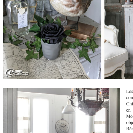
Les
con
Chi
en 
Méd
obj
Bén