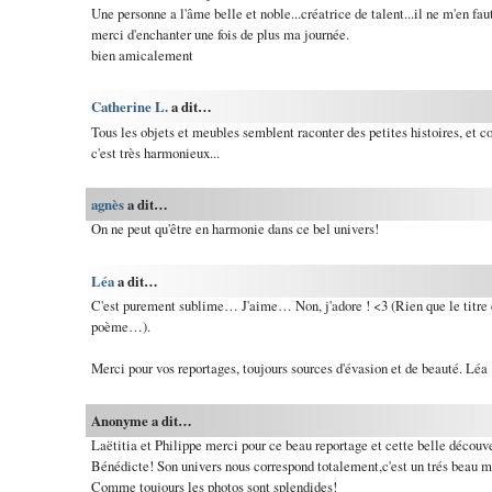
Une personne a l'âme belle et noble...créatrice de talent...il ne m'en fau
merci d'enchanter une fois de plus ma journée.
bien amicalement
Catherine L.
a dit…
Tous les objets et meubles semblent raconter des petites histoires, et 
c'est très harmonieux...
agnès
a dit…
On ne peut qu'être en harmonie dans ce bel univers!
Léa
a dit…
C'est purement sublime… J'aime… Non, j'adore ! <3 (Rien que le titre du
poème…).
Merci pour vos reportages, toujours sources d'évasion et de beauté. Léa
Anonyme a dit…
Laëtitia et Philippe merci pour ce beau reportage et cette belle découve
Bénédicte! Son univers nous correspond totalement,c'est un trés beau mo
Comme toujours les photos sont splendides!