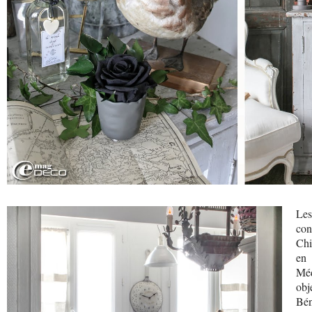
Les
con
Chi
en 
Méd
obj
Bén