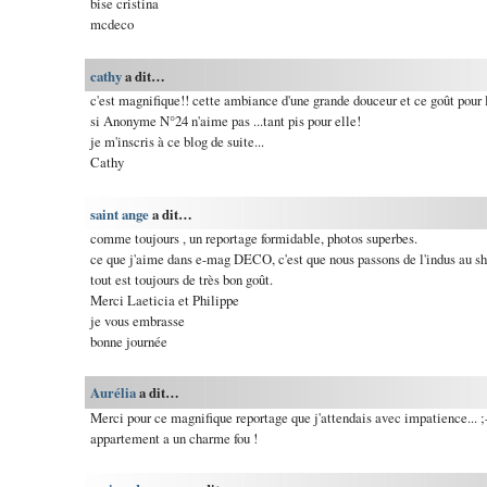
bise cristina
mcdeco
cathy
a dit…
c'est magnifique!! cette ambiance d'une grande douceur et ce goût pour 
si Anonyme N°24 n'aime pas ...tant pis pour elle!
je m'inscris à ce blog de suite...
Cathy
saint ange
a dit…
comme toujours , un reportage formidable, photos superbes.
ce que j'aime dans e-mag DECO, c'est que nous passons de l'indus au sh
tout est toujours de très bon goût.
Merci Laeticia et Philippe
je vous embrasse
bonne journée
Aurélia
a dit…
Merci pour ce magnifique reportage que j'attendais avec impatience... ;-)
appartement a un charme fou !