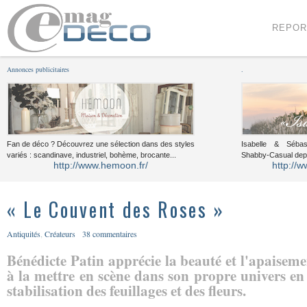
Menu
Voir le contenu
REPOR
Annonces publicitaires
.
Fan de déco ? Découvrez une sélection dans des styles
Isabelle & Sébast
variés : scandinave, industriel, bohème, brocante...
Shabby-Casual dep
http://www.hemoon.fr/
http://w
« Le Couvent des Roses »
Antiquités
,
Créateurs
38 commentaires
Bénédicte Patin apprécie la beauté et l'apaisemen
à la mettre en scène dans son propre univers en
stabilisation des feuillages et des fleurs.