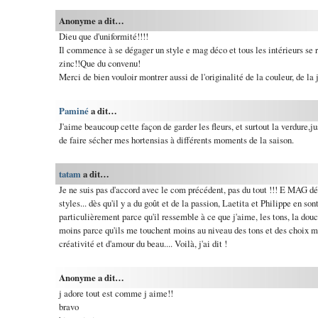
Anonyme a dit…
Dieu que d'uniformité!!!!
Il commence à se dégager un style e mag déco et tous les intérieurs se r
zinc!!Que du convenu!
Merci de bien vouloir montrer aussi de l'originalité de la couleur, de la j
Paminé
a dit…
J'aime beaucoup cette façon de garder les fleurs, et surtout la verdure,j
de faire sécher mes hortensias à différents moments de la saison.
tatam
a dit…
Je ne suis pas d'accord avec le com précédent, pas du tout !!! E MAG d
styles... dès qu'il y a du goût et de la passion, Laetita et Philippe en s
particulièrement parce qu'il ressemble à ce que j'aime, les tons, la douce
moins parce qu'ils me touchent moins au niveau des tons et des choix ma
créativité et d'amour du beau.... Voilà, j'ai dit !
Anonyme a dit…
j adore tout est comme j aime!!
bravo