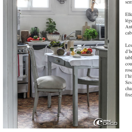
sem
Ell
lég
Ant
cab
Les
d’h
tab
cou
ros
l’hi
Ses
cha
fix