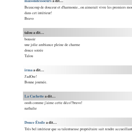
maisondessoeurs
a dit…
Beaucoup de douceur et d'harmonie...on aimerait vivre les premiers m
dans cet intérieur!
Bravo
talou a dit…
bonsoir
une jolie ambiance pleine de charme
douce soirée
Talou
irma
a dit…
J'adOre!
Bonne journée.
La Cachette
a dit…
oooh comme j'aime cette déco!!bravo!
nathalie
Douce Étoile
a dit…
Très bel intérieur que sa talentueuse propriétaire sait rendre accueillan