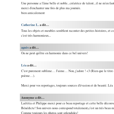
Une personne a l'âme belle et noble...créatrice de talent...il ne m'en fau
merci d'enchanter une fois de plus ma journée.
bien amicalement
Catherine L.
a dit…
Tous les objets et meubles semblent raconter des petites histoires, et 
c'est très harmonieux...
agnès
a dit…
On ne peut qu'être en harmonie dans ce bel univers!
Léa
a dit…
C'est purement sublime… J'aime… Non, j'adore ! <3 (Rien que le titre du
poème…).
Merci pour vos reportages, toujours sources d'évasion et de beauté. Léa
Anonyme a dit…
Laëtitia et Philippe merci pour ce beau reportage et cette belle découve
Bénédicte! Son univers nous correspond totalement,c'est un trés beau mo
Comme toujours les photos sont splendides!