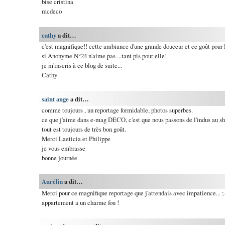
bise cristina
mcdeco
cathy
a dit…
c'est magnifique!! cette ambiance d'une grande douceur et ce goût pour 
si Anonyme N°24 n'aime pas ...tant pis pour elle!
je m'inscris à ce blog de suite...
Cathy
saint ange
a dit…
comme toujours , un reportage formidable, photos superbes.
ce que j'aime dans e-mag DECO, c'est que nous passons de l'indus au sh
tout est toujours de très bon goût.
Merci Laeticia et Philippe
je vous embrasse
bonne journée
Aurélia
a dit…
Merci pour ce magnifique reportage que j'attendais avec impatience... ;-)
appartement a un charme fou !