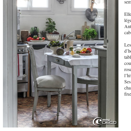
sem
Ell
lég
Ant
cab
Les
d’h
tab
cou
ros
l’hi
Ses
cha
fix