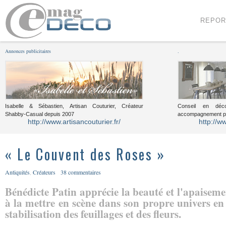
Menu
Voir le contenu
REPOR
Annonces publicitaires
.
Isabelle & Sébastien, Artisan Couturier, Créateur
Conseil en décor
Shabby-Casual depuis 2007
accompagnement pou
http://www.artisancouturier.fr/
http://w
« Le Couvent des Roses »
Antiquités
,
Créateurs
38 commentaires
Bénédicte Patin apprécie la beauté et l'apaisemen
à la mettre en scène dans son propre univers en
stabilisation des feuillages et des fleurs.