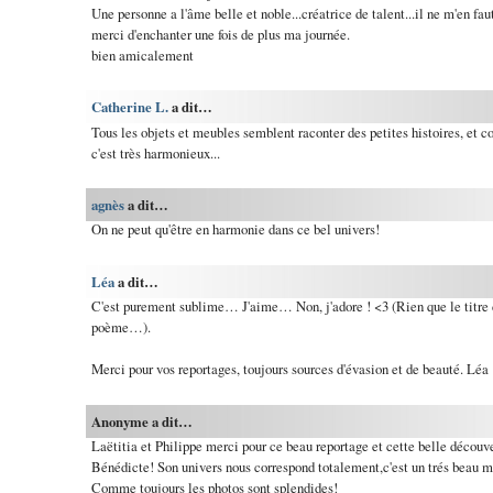
Une personne a l'âme belle et noble...créatrice de talent...il ne m'en fau
merci d'enchanter une fois de plus ma journée.
bien amicalement
Catherine L.
a dit…
Tous les objets et meubles semblent raconter des petites histoires, et 
c'est très harmonieux...
agnès
a dit…
On ne peut qu'être en harmonie dans ce bel univers!
Léa
a dit…
C'est purement sublime… J'aime… Non, j'adore ! <3 (Rien que le titre du
poème…).
Merci pour vos reportages, toujours sources d'évasion et de beauté. Léa
Anonyme a dit…
Laëtitia et Philippe merci pour ce beau reportage et cette belle découve
Bénédicte! Son univers nous correspond totalement,c'est un trés beau mo
Comme toujours les photos sont splendides!