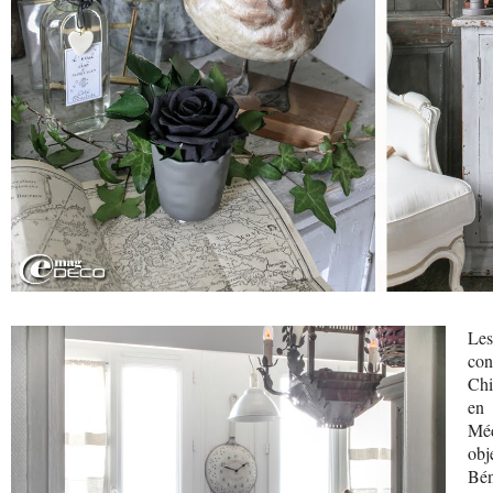
Les
con
Chi
en 
Méd
obj
Bén