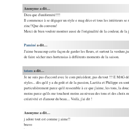
Anonyme a dit…
Dieu que d'uniformité!!!!
Il commence à se dégager un style e mag déco et tous les intérieurs se r
zinc!!Que du convenu!
Merci de bien vouloir montrer aussi de l'originalité de la couleur, de la j
Paminé
a dit…
J'aime beaucoup cette façon de garder les fleurs, et surtout la verdure,j
de faire sécher mes hortensias à différents moments de la saison.
tatam
a dit…
Je ne suis pas d'accord avec le com précédent, pas du tout !!! E MAG d
styles... dès qu'il y a du goût et de la passion, Laetita et Philippe en s
particulièrement parce qu'il ressemble à ce que j'aime, les tons, la douce
moins parce qu'ils me touchent moins au niveau des tons et des choix ma
créativité et d'amour du beau.... Voilà, j'ai dit !
Anonyme a dit…
j adore tout est comme j aime!!
bravo