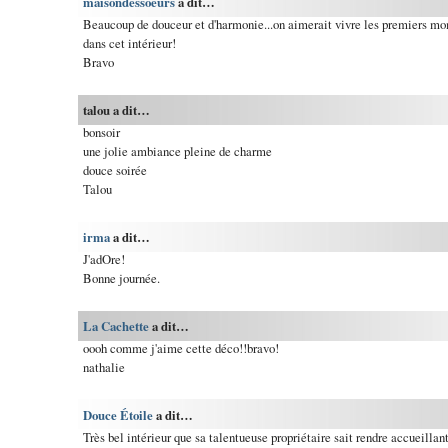
maisondessoeurs
a dit…
Beaucoup de douceur et d'harmonie...on aimerait vivre les premiers m
dans cet intérieur!
Bravo
talou a dit…
bonsoir
une jolie ambiance pleine de charme
douce soirée
Talou
irma
a dit…
J'adOre!
Bonne journée.
La Cachette
a dit…
oooh comme j'aime cette déco!!bravo!
nathalie
Douce Étoile
a dit…
Très bel intérieur que sa talentueuse propriétaire sait rendre accueillan