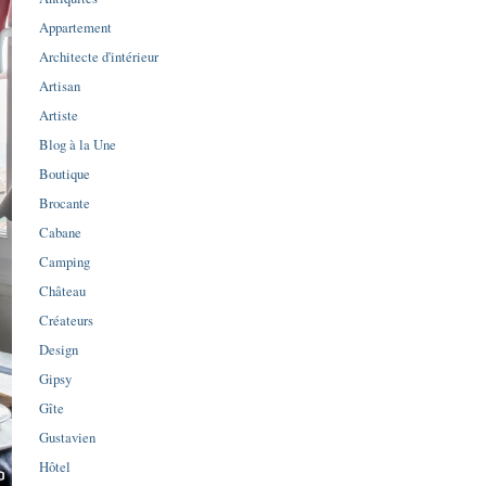
Appartement
Architecte d'intérieur
Artisan
Artiste
Blog à la Une
Boutique
Brocante
Cabane
Camping
Château
Créateurs
Design
Gipsy
Gîte
Gustavien
Hôtel