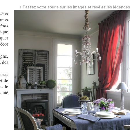
↓ Passez votre souris sur les images et révélez les légendes
té et
re et
 dans
ique
iquer
décor
gne,
, des
nsias
et de
ns le
eauté