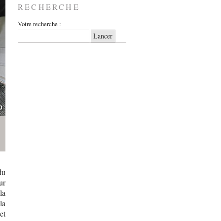
RECHERCHE
Votre recherche :
du
ur
la
la
et