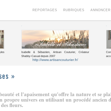
Menu
Voir le contenu
REPORTAGES
RUBRIQUES
ANNONCER
.
.
yles
Isabelle & Sébastien, Artisan Couturier, Créateur
Con
Shabby-Casual depuis 2007
acc
http://www.artisancouturier.fr/
ses »
eauté et l'apaisement qu'offre la nature et se pla
on propre univers en utilisant un procédé ancien 
 des fleurs.