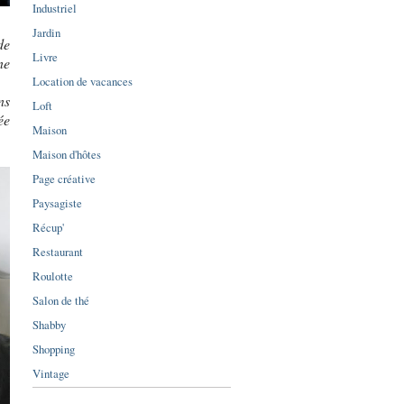
Industriel
Jardin
de
Livre
ne
Location de vacances
ns
Loft
ée
Maison
Maison d'hôtes
Page créative
Paysagiste
Récup'
Restaurant
Roulotte
Salon de thé
Shabby
Shopping
Vintage