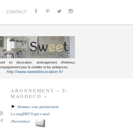
CONTACT
seil en décoration, aménagement d'intérieur,
ompagnement pour le mobilier et les ambiances
http://www.sweetdecoration.fr/
ABONNEMENT « E-
MAGDECO »
►
Abonnez-vous gratuitement
ît
à e-magDECO par e-mail
de
(Newsletter)