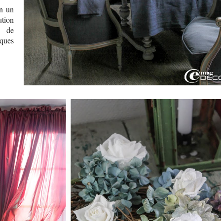
on un
ution
, de
lques