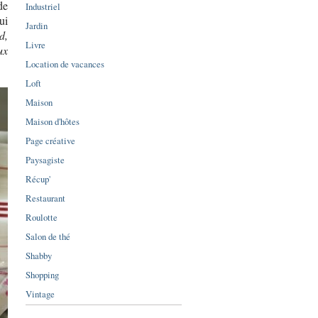
de
Industriel
ui
Jardin
d,
Livre
ux
Location de vacances
Loft
Maison
Maison d'hôtes
Page créative
Paysagiste
Récup'
Restaurant
Roulotte
Salon de thé
Shabby
Shopping
Vintage