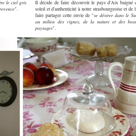
re le ciel gris
Il décide de faire découvrir le pays d'Aix baigné 
Provence
".
soleil et d'authenticité à notre strasbourgeoise et de l
faire partager cette envie de "
se désirer dans le Su
au milieu des vignes, de la nature et des bea
paysages
".