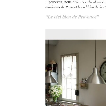
Il percevait, nous dit-il, "
ce décalage ent
au-dessus de Paris et le ciel bleu de la 
“Le ciel bleu de Provence”