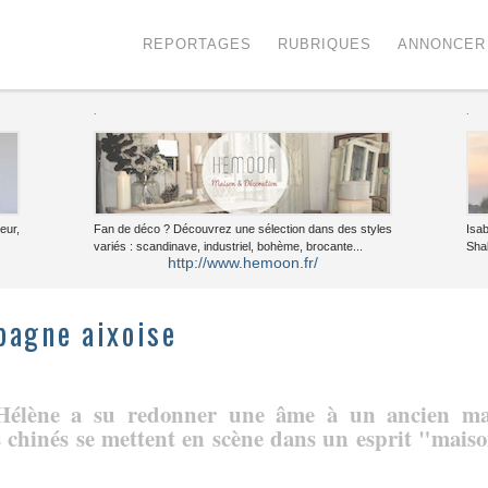
Menu
Voir le contenu
REPORTAGES
RUBRIQUES
ANNONCER
.
.
eur,
Fan de déco ? Découvrez une sélection dans des styles
Isa
variés : scandinave, industriel, bohème, brocante...
Sha
http://www.hemoon.fr/
pagne aixoise
 Hélène a su redonner une âme à un ancien m
s chinés se mettent en scène dans un esprit "mais