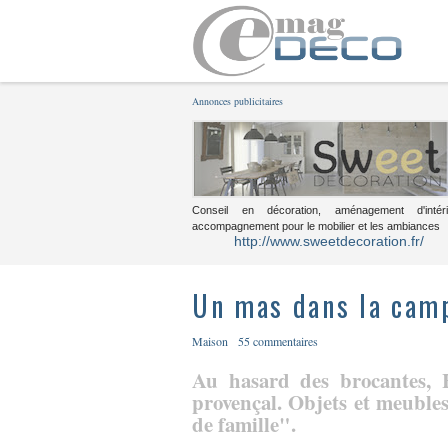
Annonces publicitaires
Conseil en décoration, aménagement d'intéri
accompagnement pour le mobilier et les ambiances
http://www.sweetdecoration.fr/
Un mas dans la cam
Maison
55 commentaires
Au hasard des brocantes,
provençal. Objets et meuble
de famille".