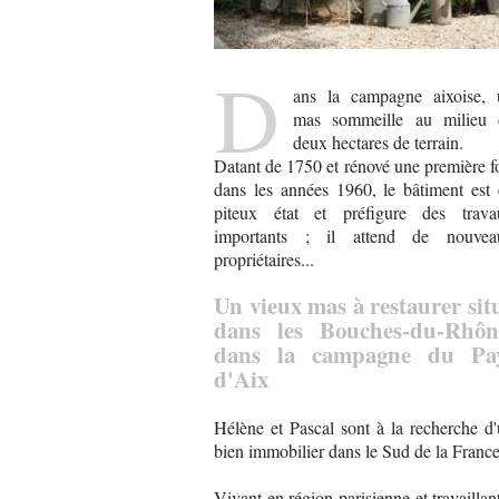
D
ans la campagne aixoise, 
mas sommeille au milieu 
deux hectares de terrain.
Datant de 1750 et rénové une première f
dans les années 1960, le bâtiment est
piteux état et préfigure des trava
importants ; il attend de nouvea
propriétaires...
Un vieux mas à restaurer sit
dans les Bouches-du-Rhôn
dans la campagne du Pa
d'Aix
Hélène et Pascal sont à la recherche d
bien immobilier dans le Sud de la France
Vivant en région parisienne et travaillan