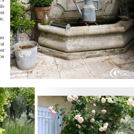
ils
ent
ie,
ts
cal
ut
ion