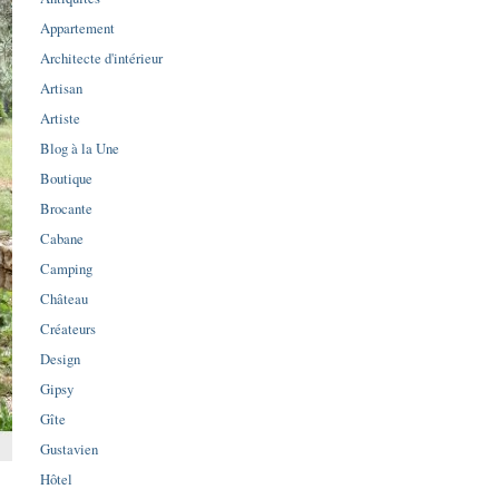
Appartement
Architecte d'intérieur
Artisan
Artiste
Blog à la Une
Boutique
Brocante
Cabane
Camping
Château
Créateurs
Design
Gipsy
Gîte
Gustavien
Hôtel