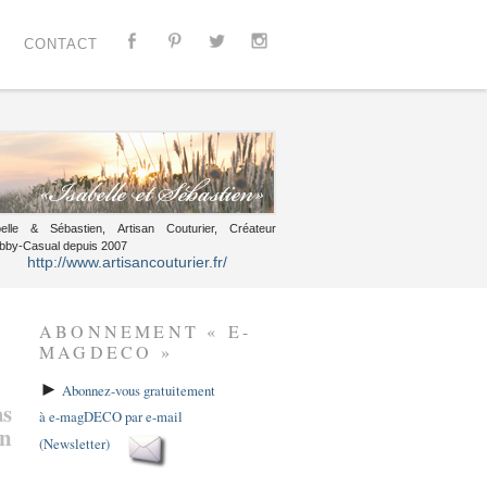
CONTACT
belle & Sébastien, Artisan Couturier, Créateur
bby-Casual depuis 2007
http://www.artisancouturier.fr/
ABONNEMENT « E-
MAGDECO »
►
Abonnez-vous gratuitement
as
à e-magDECO par e-mail
on
(Newsletter)