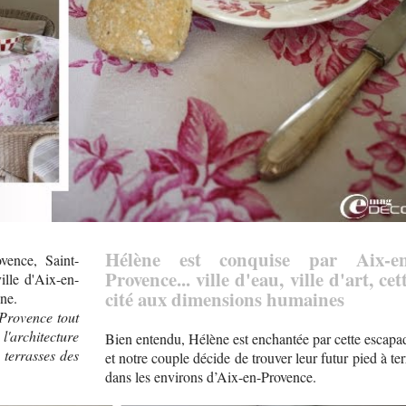
Hélène est conquise par Aix-en
vence, Saint-
Provence... ville d'eau, ville d'art, cet
ille d'Aix-en-
cité aux dimensions humaines
ne.
 Provence tout
 l'architecture
Bien entendu, Hélène est enchantée par cette escapa
 terrasses des
et notre couple décide de trouver leur futur pied à ter
dans les environs d’Aix-en-Provence.