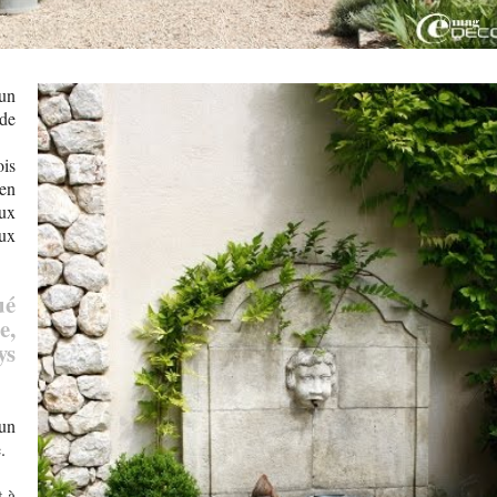
un
de
ois
 en
ux
ux
ué
e,
ys
'un
.
t à