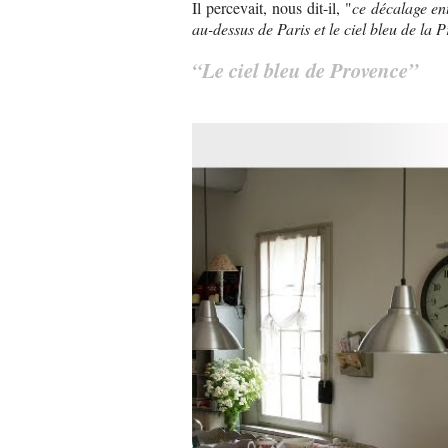
Il percevait, nous dit-il, "
ce décalage ent
au-dessus de Paris et le ciel bleu de la 
“Le ciel bleu de Provence”