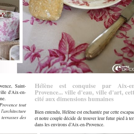
Hélène est conquise par Aix-en
vence, Saint-
Provence... ville d'eau, ville d'art, cet
ille d'Aix-en-
cité aux dimensions humaines
ne.
 Provence tout
 l'architecture
Bien entendu, Hélène est enchantée par cette escapa
 terrasses des
et notre couple décide de trouver leur futur pied à ter
dans les environs d’Aix-en-Provence.