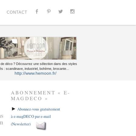
CONTACT
 de déco ? Découvrez une sélection dans des styles
és : scandinave, industriel, bohème, brocante...
http://www.hemoon.fr/
ABONNEMENT « E-
MAGDECO »
►
Abonnez-vous gratuitement
as
à e-magDECO par e-mail
on
(Newsletter)