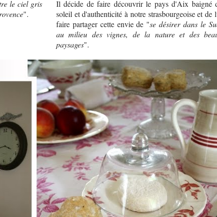
re le ciel gris
Il décide de faire découvrir le pays d'Aix baigné 
Provence
".
soleil et d'authenticité à notre strasbourgeoise et de l
faire partager cette envie de "
se désirer dans le Su
au milieu des vignes, de la nature et des bea
paysages
".