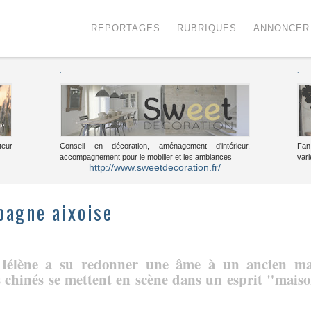
Menu
Voir le contenu
REPORTAGES
RUBRIQUES
ANNONCER
.
.
teur
Conseil en décoration, aménagement d'intérieur,
Fan
accompagnement pour le mobilier et les ambiances
vari
http://www.sweetdecoration.fr/
pagne aixoise
 Hélène a su redonner une âme à un ancien m
s chinés se mettent en scène dans un esprit "mais