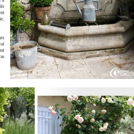
ils
ent
ie,
ts
cal
ut
ion