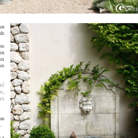
un
de
ois
 en
ux
ux
ué
e,
ys
'un
.
t à