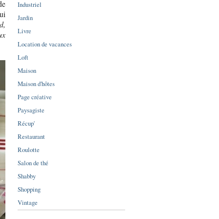
de
Industriel
ui
Jardin
d,
Livre
ux
Location de vacances
Loft
Maison
Maison d'hôtes
Page créative
Paysagiste
Récup'
Restaurant
Roulotte
Salon de thé
Shabby
Shopping
Vintage