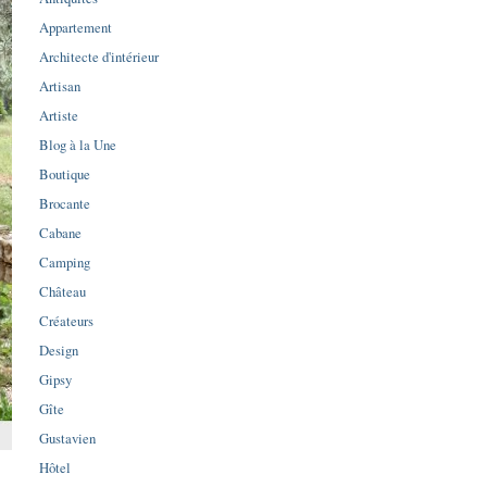
Appartement
Architecte d'intérieur
Artisan
Artiste
Blog à la Une
Boutique
Brocante
Cabane
Camping
Château
Créateurs
Design
Gipsy
Gîte
Gustavien
Hôtel