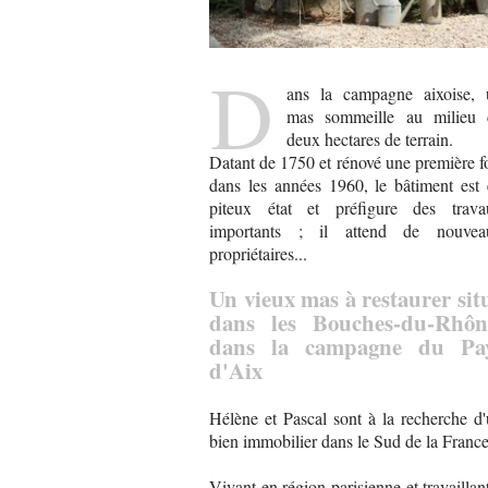
D
ans la campagne aixoise, 
mas sommeille au milieu 
deux hectares de terrain.
Datant de 1750 et rénové une première f
dans les années 1960, le bâtiment est
piteux état et préfigure des trava
importants ; il attend de nouvea
propriétaires...
Un vieux mas à restaurer sit
dans les Bouches-du-Rhôn
dans la campagne du Pa
d'Aix
Hélène et Pascal sont à la recherche d
bien immobilier dans le Sud de la France
Vivant en région parisienne et travaillan