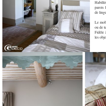
Habill
parois 
de linge
Le mobi
ou de te
Fidèle 
les obj