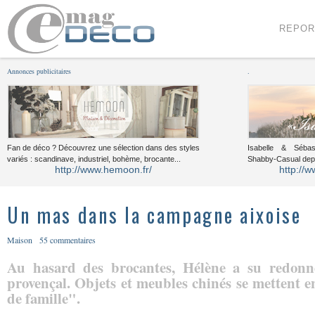
Menu
Voir le contenu
REPOR
Annonces publicitaires
.
Fan de déco ? Découvrez une sélection dans des styles
Isabelle & Sébast
variés : scandinave, industriel, bohème, brocante...
Shabby-Casual dep
http://www.hemoon.fr/
http://w
Un mas dans la campagne aixoise
Maison
55 commentaires
Au hasard des brocantes, Hélène a su redon
provençal. Objets et meubles chinés se mettent 
de famille".