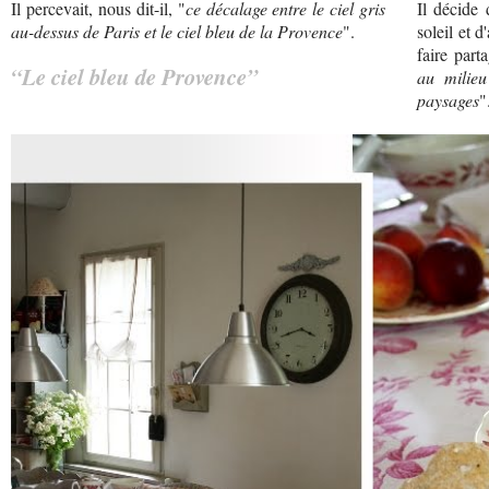
Il percevait, nous dit-il, "
ce décalage entre le ciel gris
Il décide 
au-dessus de Paris et le ciel bleu de la Provence
".
soleil et d
faire part
“Le ciel bleu de Provence”
au milieu
paysages
"