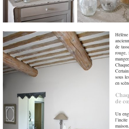
Hélène 
ancienn
de tas
rouge, 
manger
Chaque
Certain
sous le
en scèn
Chaqu
de cœ
Un engo
l’incit
maison