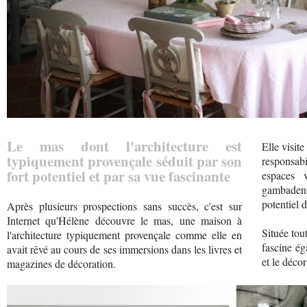
Le mas dont l'architecture est
Elle visit
typiquement provençale séduit par son
responsabi
fort potentiel et par sa vue fascinante
espaces v
gambadent
potentiel d
Après plusieurs prospections sans succès, c'est sur
Internet qu'Hélène découvre le mas, une maison à
Située tou
l'architecture typiquement provençale comme elle en
fascine ég
avait rêvé au cours de ses immersions dans les livres et
et le déco
magazines de décoration.