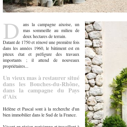
D
ans la campagne aixoise, un
mas sommeille au milieu de
deux hectares de terrain.
Datant de 1750 et rénové une première fois
dans les années 1960, le bâtiment est en
piteux état et préfigure des travaux
importants ; il attend de nouveaux
propriétaires...
Un vieux mas à restaurer situé
dans les Bouches-du-Rhône,
dans la campagne du Pays
d'Aix
Hélène et Pascal sont à la recherche d'un
bien immobilier dans le Sud de la France.
Vivant en région parisienne et travaillant à