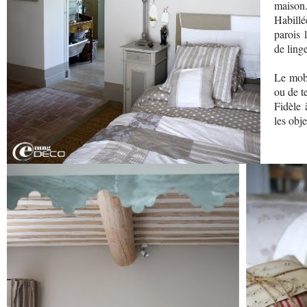
maison
Habill
parois 
de linge
Le mobi
ou de te
Fidèle 
les obj