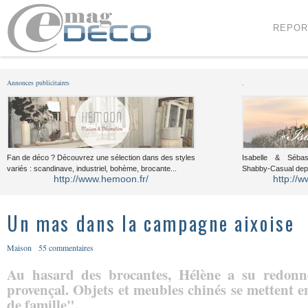
Menu
Voir le contenu
REPOR
Annonces publicitaires
.
Fan de déco ? Découvrez une sélection dans des styles
Isabelle & Sébast
variés : scandinave, industriel, bohème, brocante...
Shabby-Casual dep
http://www.hemoon.fr/
http://w
Un mas dans la campagne aixoise
Maison
55 commentaires
Au hasard des brocantes, Hélène a su redon
provençal. Objets et meubles chinés se mettent 
de famille".