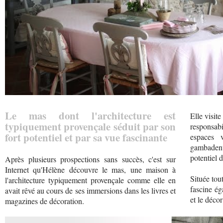
Le mas dont l'architecture est
Elle visit
typiquement provençale séduit par son
responsabi
fort potentiel et par sa vue fascinante
espaces v
gambadent
potentiel d
Après plusieurs prospections sans succès, c'est sur
Internet qu'Hélène découvre le mas, une maison à
Située tou
l'architecture typiquement provençale comme elle en
fascine ég
avait rêvé au cours de ses immersions dans les livres et
et le déco
magazines de décoration.