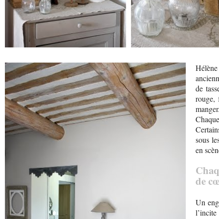
Hélène 
ancienn
de tas
rouge, 
manger
Chaque
Certain
sous le
en scèn
Chaqu
de cœ
Un engo
l’incit