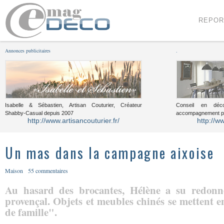
Menu
Voir le contenu
REPOR
Annonces publicitaires
.
Isabelle & Sébastien, Artisan Couturier, Créateur
Conseil en décor
Shabby-Casual depuis 2007
accompagnement pou
http://www.artisancouturier.fr/
http://w
Un mas dans la campagne aixoise
Maison
55 commentaires
Au hasard des brocantes, Hélène a su redon
provençal. Objets et meubles chinés se mettent 
de famille".