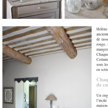
Hélène 
ancienn
de tas
rouge, 
manger
Chaque
Certain
sous le
en scèn
Chaqu
de cœ
Un engo
l’incit
maison