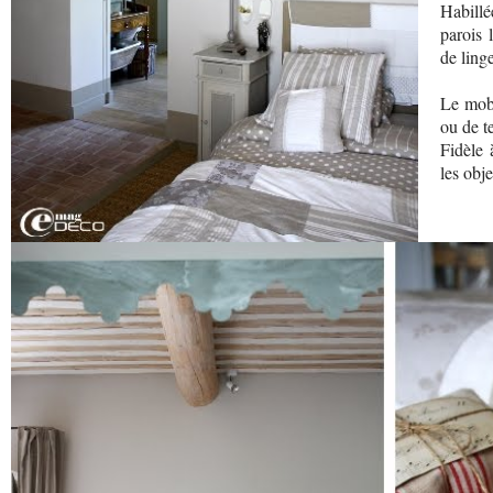
Habill
parois 
de linge
Le mobi
ou de te
Fidèle 
les obj