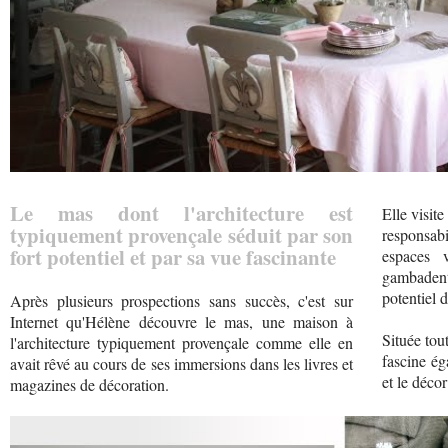
Le mas dont l'architecture est
Elle visit
typiquement provençale séduit par son
responsabi
fort potentiel et par sa vue fascinante
espaces v
gambadent
potentiel d
Après plusieurs prospections sans succès, c'est sur
Internet qu'Hélène découvre le mas, une maison à
Située tou
l'architecture typiquement provençale comme elle en
fascine ég
avait rêvé au cours de ses immersions dans les livres et
et le déco
magazines de décoration.