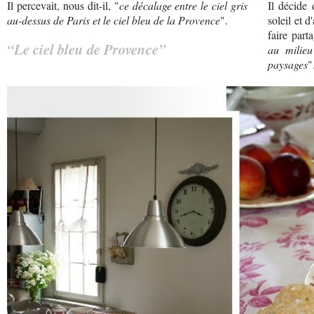
Il percevait, nous dit-il, "
ce décalage entre le ciel gris
Il décide 
au-dessus de Paris et le ciel bleu de la Provence
".
soleil et d
faire part
“Le ciel bleu de Provence”
au milieu
paysages
"