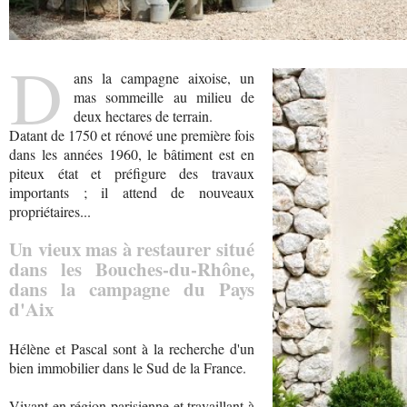
D
ans la campagne aixoise, un
mas sommeille au milieu de
deux hectares de terrain.
Datant de 1750 et rénové une première fois
dans les années 1960, le bâtiment est en
piteux état et préfigure des travaux
importants ; il attend de nouveaux
propriétaires...
Un vieux mas à restaurer situé
dans les Bouches-du-Rhône,
dans la campagne du Pays
d'Aix
Hélène et Pascal sont à la recherche d'un
bien immobilier dans le Sud de la France.
Vivant en région parisienne et travaillant à