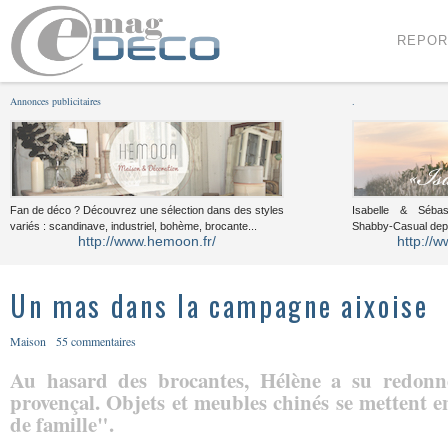
Menu
Voir le contenu
REPOR
Annonces publicitaires
.
Fan de déco ? Découvrez une sélection dans des styles
Isabelle & Sébast
variés : scandinave, industriel, bohème, brocante...
Shabby-Casual dep
http://www.hemoon.fr/
http://w
Un mas dans la campagne aixoise
Maison
55 commentaires
Au hasard des brocantes, Hélène a su redon
provençal. Objets et meubles chinés se mettent 
de famille".