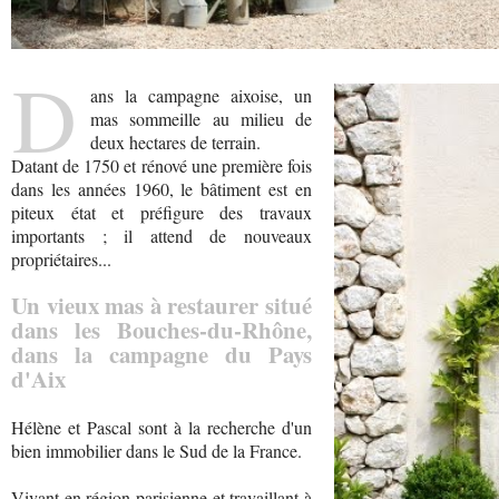
D
ans la campagne aixoise, un
mas sommeille au milieu de
deux hectares de terrain.
Datant de 1750 et rénové une première fois
dans les années 1960, le bâtiment est en
piteux état et préfigure des travaux
importants ; il attend de nouveaux
propriétaires...
Un vieux mas à restaurer situé
dans les Bouches-du-Rhône,
dans la campagne du Pays
d'Aix
Hélène et Pascal sont à la recherche d'un
bien immobilier dans le Sud de la France.
Vivant en région parisienne et travaillant à