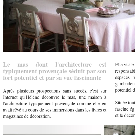
Le mas dont l'architecture est
Elle visit
typiquement provençale séduit par son
responsabi
fort potentiel et par sa vue fascinante
espaces v
gambadent
potentiel d
Après plusieurs prospections sans succès, c'est sur
Internet qu'Hélène découvre le mas, une maison à
Située tou
l'architecture typiquement provençale comme elle en
fascine ég
avait rêvé au cours de ses immersions dans les livres et
et le déco
magazines de décoration.