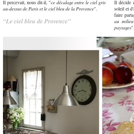
Il percevait, nous dit-il, "
ce décalage entre le ciel gris
Il décide 
au-dessus de Paris et le ciel bleu de la Provence
".
soleil et d
faire part
“Le ciel bleu de Provence”
au milieu
paysages
"