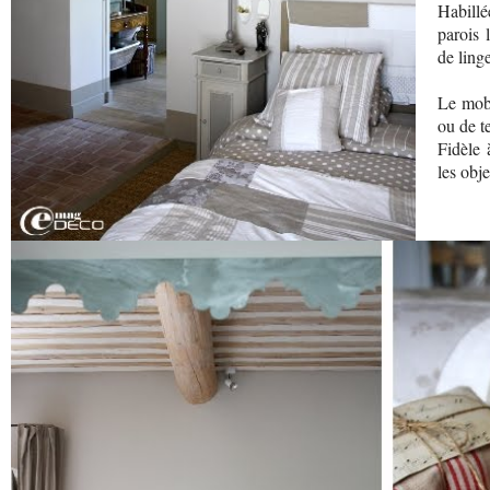
Habill
parois 
de linge
Le mobi
ou de te
Fidèle 
les obj