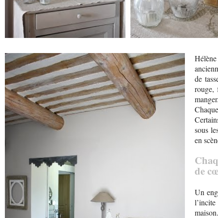
Hélène 
ancienn
de tas
rouge, 
manger
Chaque
Certain
sous le
en scèn
Chaqu
de cœ
Un engo
l’incit
maison