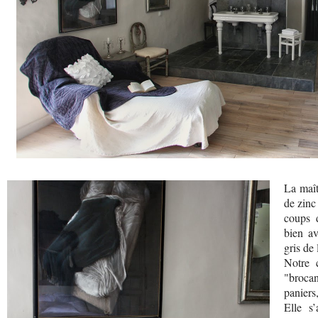
La maîtr
de zinc
coups 
bien av
gris de 
Notre 
"broca
paniers
Elle s