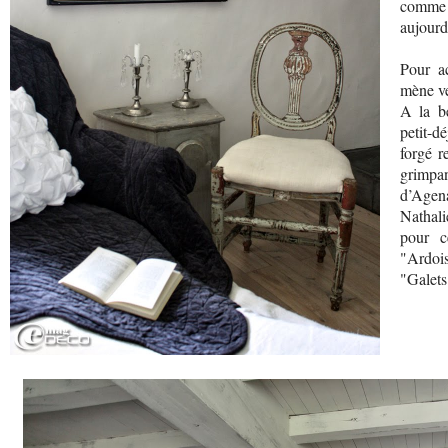
comme c
aujourd
Pour ac
mène ve
A la be
petit-d
forgé r
grimpan
d’Agena
Nathali
pour c
"Ardoi
"Galets