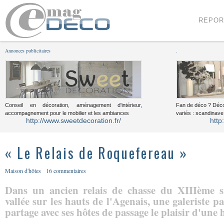
Menu
Voir le contenu
REPOR
Annonces publicitaires
.
Conseil en décoration, aménagement d'intérieur,
Fan de déco ? Déco
accompagnement pour le mobilier et les ambiances
variés : scandinave,
http://www.sweetdecoration.fr/
http
« Le Relais de Roquefereau »
Maison d'hôtes
16 commentaires
Dans un ancien relais de chasse du XIIIème si
vallée sur les hauts de l'Agenais, une galeriste p
partage avec ses hôtes de passage le plaisir d'une h