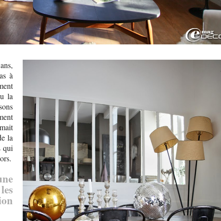
ans,
as à
ment
eu la
sons
ment
umait
de la
s qui
ors.
une
les
ion