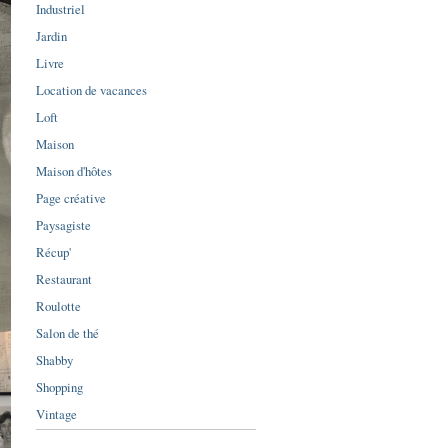
Industriel
Jardin
Livre
Location de vacances
Loft
Maison
Maison d'hôtes
Page créative
Paysagiste
Récup'
Restaurant
Roulotte
Salon de thé
Shabby
Shopping
Vintage