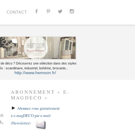
CONTACT
 de déco ? Découvrez une sélection dans des styles
és : scandinave, industriel, bohème, brocante...
http://www.hemoon.fr/
ABONNEMENT « E-
MAGDECO »
►
Abonnez-vous gratuitement
ns
à e-magDECO par e-mail
n,
(Newsletter)