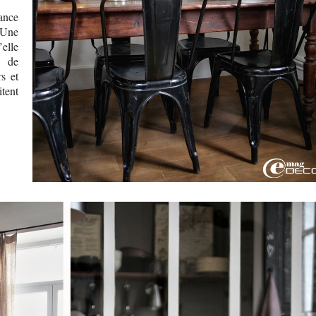
ance
 Une
’elle
s de
s et
tent