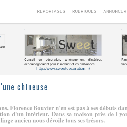
Menu
Voir le contenu
REPORTAGES
RUBRIQUES
ANNONCER
.
.
teur
Conseil en décoration, aménagement d'intérieur,
Fan
accompagnement pour le mobilier et les ambiances
vari
http://www.sweetdecoration.fr/
d'une chineuse
ns, Florence Bouvier n'en est pas à ses débuts da
tion d'un intérieur. Dans sa maison près de Lyo
 linge ancien nous dévoile tous ses trésors.