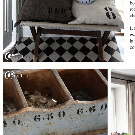
bo
ré
ch
L’
es
la
co