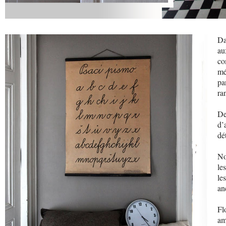
Da
au
c
mé
pa
ra
De
d’
dé
No
le
le
an
Fl
am