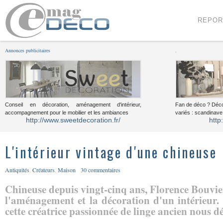
Menu
Voir le contenu
REPOR
Annonces publicitaires
.
Conseil en décoration, aménagement d'intérieur,
Fan de déco ? Déco
accompagnement pour le mobilier et les ambiances
variés : scandinave,
http://www.sweetdecoration.fr/
http
L'intérieur vintage d'une chineuse
Antiquités
,
Créateurs
,
Maison
30 commentaires
Chineuse depuis vingt-cinq ans, Florence Bouvier
l'aménagement et la décoration d'un intérieur
cette créatrice passionnée de linge ancien nous dév