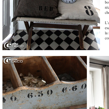
bo
ré
ch
L’
es
la
co