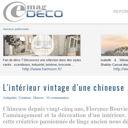
Menu
Voir le contenu
REPOR
Annonces publicitaires
.
Fan de déco ? Découvrez une sélection dans des styles
Isabelle & Sébast
variés : scandinave, industriel, bohème, brocante...
Shabby-Casual dep
http://www.hemoon.fr/
http://w
L'intérieur vintage d'une chineuse
Antiquités
,
Créateurs
,
Maison
30 commentaires
Chineuse depuis vingt-cinq ans, Florence Bouvier
l'aménagement et la décoration d'un intérieur
cette créatrice passionnée de linge ancien nous dév