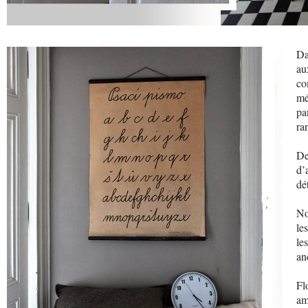
Da
au
c
mé
pa
ra
De
d’
dé
No
le
le
an
Fl
am