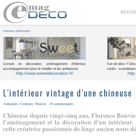
Menu
Voir le contenu
REPOR
Annonces publicitaires
.
Conseil en décoration, aménagement d'intérieur,
Fan de déco ? Déco
accompagnement pour le mobilier et les ambiances
variés : scandinave,
http://www.sweetdecoration.fr/
http
L'intérieur vintage d'une chineuse
Antiquités
,
Créateurs
,
Maison
30 commentaires
Chineuse depuis vingt-cinq ans, Florence Bouvier
l'aménagement et la décoration d'un intérieur
cette créatrice passionnée de linge ancien nous dév