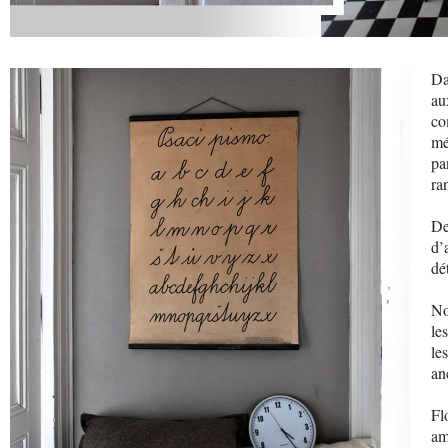
Da
au
c
mé
pa
ra
De
d’
dé
No
le
le
an
Fl
am