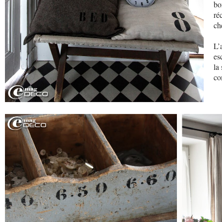
bo
ré
ch
L’
es
la
co