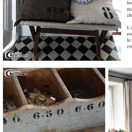
bo
ré
ch
L’
es
la
co