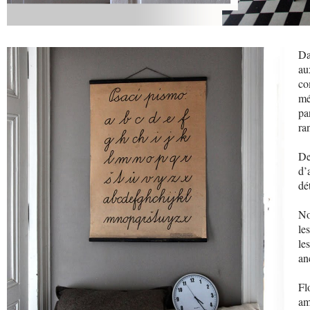
Da
au
c
mé
pa
ra
De
d’
dé
No
le
le
an
Fl
am