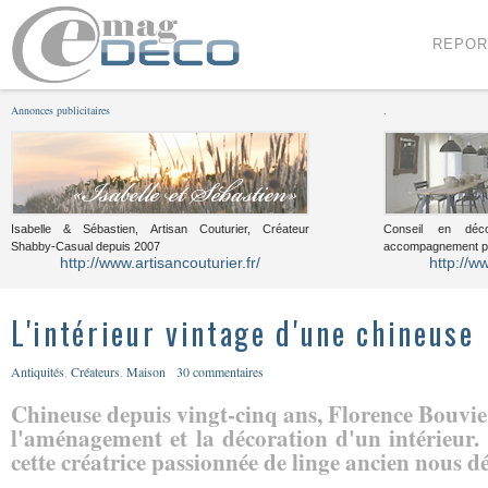
Menu
Voir le contenu
REPOR
Annonces publicitaires
.
Isabelle & Sébastien, Artisan Couturier, Créateur
Conseil en décor
Shabby-Casual depuis 2007
accompagnement pou
http://www.artisancouturier.fr/
http://w
L'intérieur vintage d'une chineuse
Antiquités
,
Créateurs
,
Maison
30 commentaires
Chineuse depuis vingt-cinq ans, Florence Bouvier
l'aménagement et la décoration d'un intérieur
cette créatrice passionnée de linge ancien nous dév