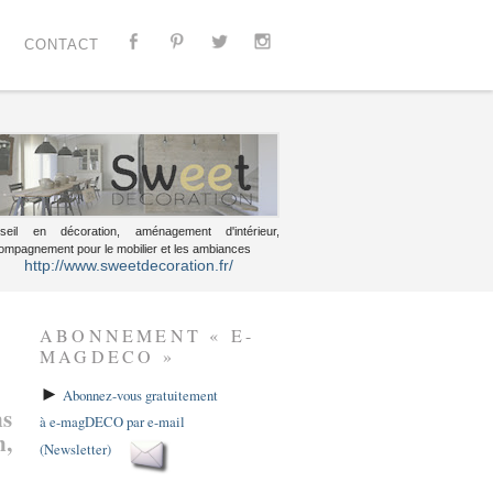
CONTACT
seil en décoration, aménagement d'intérieur,
ompagnement pour le mobilier et les ambiances
http://www.sweetdecoration.fr/
ABONNEMENT « E-
MAGDECO »
►
Abonnez-vous gratuitement
ns
à e-magDECO par e-mail
n,
(Newsletter)