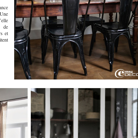
ance
 Une
’elle
s de
s et
tent