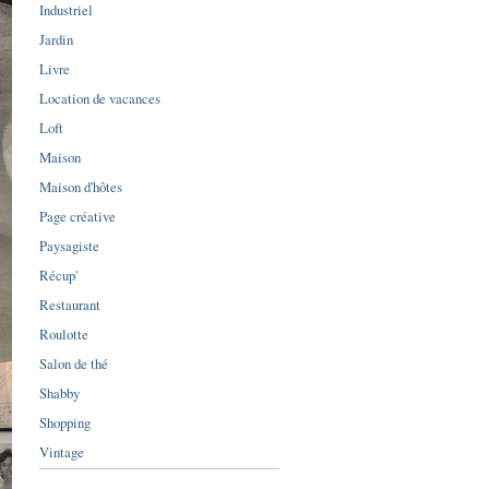
Industriel
Jardin
Livre
Location de vacances
Loft
Maison
Maison d'hôtes
Page créative
Paysagiste
Récup'
Restaurant
Roulotte
Salon de thé
Shabby
Shopping
Vintage