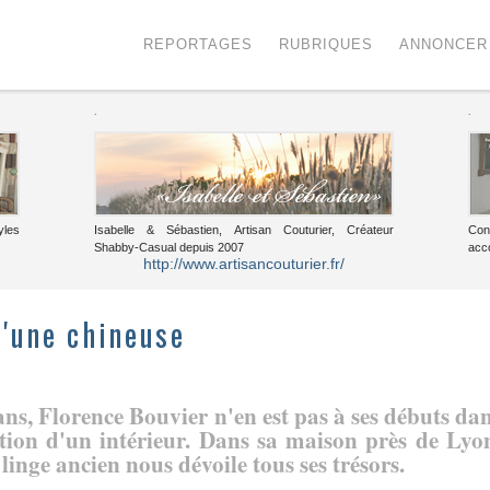
Menu
Voir le contenu
REPORTAGES
RUBRIQUES
ANNONCER
.
.
yles
Isabelle & Sébastien, Artisan Couturier, Créateur
Con
Shabby-Casual depuis 2007
acc
http://www.artisancouturier.fr/
d'une chineuse
ns, Florence Bouvier n'en est pas à ses débuts da
tion d'un intérieur. Dans sa maison près de Lyo
 linge ancien nous dévoile tous ses trésors.