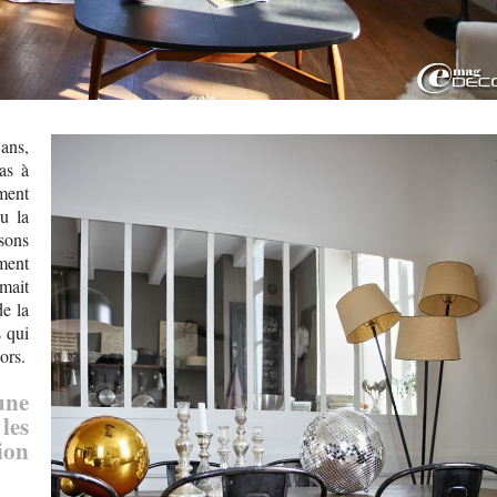
ans,
as à
ment
eu la
sons
ment
umait
de la
s qui
ors.
une
les
ion