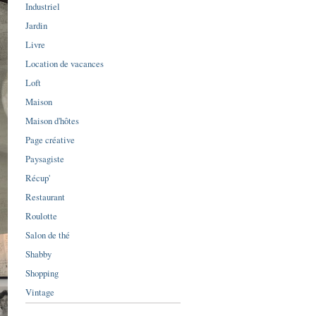
Industriel
Jardin
Livre
Location de vacances
Loft
Maison
Maison d'hôtes
Page créative
Paysagiste
Récup'
Restaurant
Roulotte
Salon de thé
Shabby
Shopping
Vintage