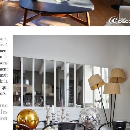
ans,
as à
ment
eu la
sons
ment
umait
de la
s qui
ors.
une
les
ion