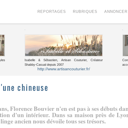
Menu
Voir le contenu
REPORTAGES
RUBRIQUES
ANNONCER
.
.
yles
Isabelle & Sébastien, Artisan Couturier, Créateur
Con
Shabby-Casual depuis 2007
acc
http://www.artisancouturier.fr/
d'une chineuse
ns, Florence Bouvier n'en est pas à ses débuts da
tion d'un intérieur. Dans sa maison près de Lyo
 linge ancien nous dévoile tous ses trésors.