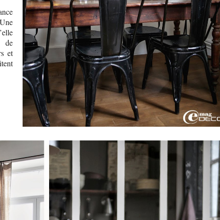
ance
 Une
’elle
s de
s et
tent