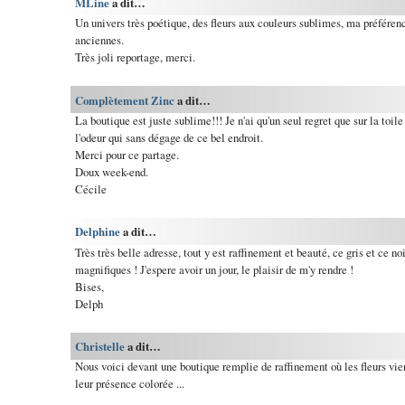
MLine
a dit…
Un univers très poétique, des fleurs aux couleurs sublimes, ma préférenc
anciennes.
Très joli reportage, merci.
Complètement Zinc
a dit…
La boutique est juste sublime!!! Je n'ai qu'un seul regret que sur la toil
l'odeur qui sans dégage de ce bel endroit.
Merci pour ce partage.
Doux week-end.
Cécile
Delphine
a dit…
Très très belle adresse, tout y est raffinement et beauté, ce gris et ce no
magnifiques ! J'espere avoir un jour, le plaisir de m'y rendre !
Bises,
Delph
Christelle
a dit…
Nous voici devant une boutique remplie de raffinement où les fleurs vie
leur présence colorée ...