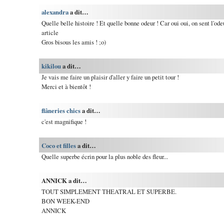
alexandra
a dit…
Quelle belle histoire ! Et quelle bonne odeur ! Car oui oui, on sent l'ode
article
Gros bisous les amis ! ;o)
kikilou
a dit…
Je vais me faire un plaisir d'aller y faire un petit tour !
Merci et à bientôt !
flâneries chics
a dit…
c'est magnifique !
Coco et filles
a dit…
Quelle superbe écrin pour la plus noble des fleur...
ANNICK a dit…
TOUT SIMPLEMENT THEATRAL ET SUPERBE.
BON WEEK-END
ANNICK