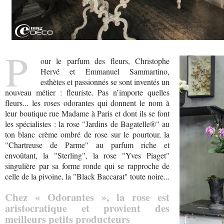
P
our le parfum des fleurs, Christophe
Hervé et Emmanuel Sammartino,
esthètes et passionnés se sont inventés un
nouveau métier : fleuriste. Pas n’importe quelles
fleurs... les roses odorantes qui donnent le nom à
leur boutique rue Madame à Paris et dont ils se font
les spécialistes : la rose "Jardins de Bagatelle®" au
ton blanc crème ombré de rose sur le pourtour, la
"Chartreuse de Parme" au parfum riche et
envoûtant, la "Sterling", la rose "Yves Piaget"
singulière par sa forme ronde qui se rapproche de
celle de la pivoine, la "Black Baccarat" toute noire...
Chez « Odorantes », la rose est
aristocratique et provient des
meilleurs petits producteurs