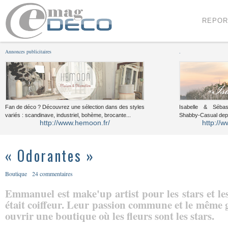
Menu
Voir le contenu
REPOR
Annonces publicitaires
.
Fan de déco ? Découvrez une sélection dans des styles
Isabelle & Sébast
variés : scandinave, industriel, bohème, brocante...
Shabby-Casual dep
http://www.hemoon.fr/
http://w
« Odorantes »
Boutique
24 commentaires
Emmanuel est make'up artist pour les stars et l
était coiffeur. Leur passion commune et le même g
ouvrir une boutique où les fleurs sont les stars.