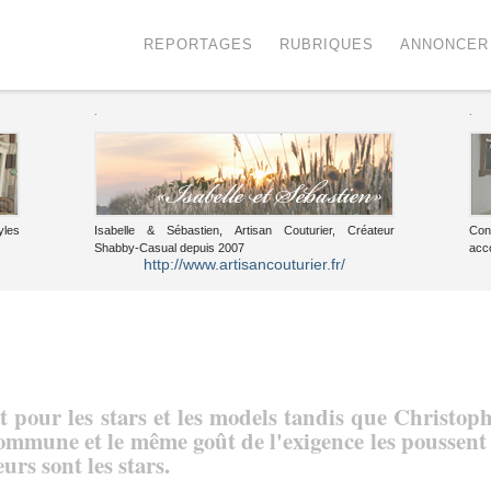
Menu
Voir le contenu
REPORTAGES
RUBRIQUES
ANNONCER
.
.
yles
Isabelle & Sébastien, Artisan Couturier, Créateur
Con
Shabby-Casual depuis 2007
acc
http://www.artisancouturier.fr/
 pour les stars et les models tandis que Christop
commune et le même goût de l'exigence les poussent
urs sont les stars.