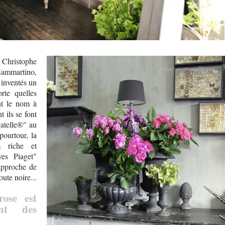
 Christophe
mmartino,
 inventés un
rte quelles
ent le nom à
 ils se font
gatelle®" au
ourtour, la
 riche et
ves Piaget"
approche de
oute noire...
ose est
ent des