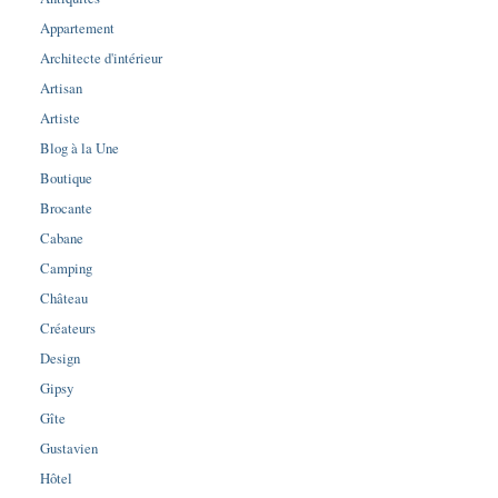
Appartement
Architecte d'intérieur
Artisan
Artiste
Blog à la Une
Boutique
Brocante
Cabane
Camping
Château
Créateurs
Design
Gipsy
Gîte
Gustavien
Hôtel