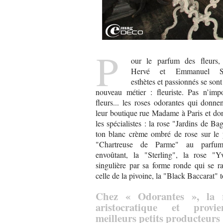
P
our le parfum des fleurs,
Hervé et Emmanuel Sa
esthètes et passionnés se sont
nouveau métier : fleuriste. Pas n’impo
fleurs... les roses odorantes qui donn
leur boutique rue Madame à Paris et dont
les spécialistes : la rose "Jardins de Ba
ton blanc crème ombré de rose sur le p
"Chartreuse de Parme" au parfum
envoûtant, la "Sterling", la rose "Y
singulière par sa forme ronde qui se r
celle de la pivoine, la "Black Baccarat" t
Chez « Odorantes », la r
aristocratique et provi
meilleurs petits producteurs