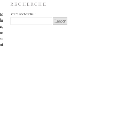
RECHERCHE
le
Votre recherche :
du
e,
ne
es
nt