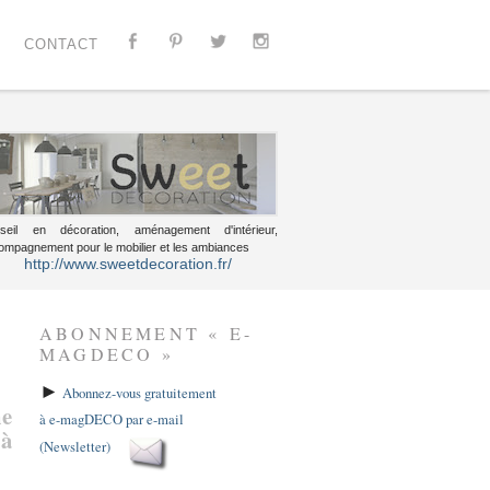
CONTACT
seil en décoration, aménagement d'intérieur,
ompagnement pour le mobilier et les ambiances
http://www.sweetdecoration.fr/
ABONNEMENT « E-
MAGDECO »
►
Abonnez-vous gratuitement
he
à e-magDECO par e-mail
 à
(Newsletter)