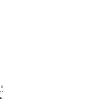
il
er
ne