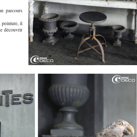
n parcours
peinture, il
de découvrir