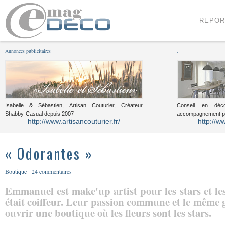
Menu
Voir le contenu
REPOR
Annonces publicitaires
.
Isabelle & Sébastien, Artisan Couturier, Créateur
Conseil en décor
Shabby-Casual depuis 2007
accompagnement pou
http://www.artisancouturier.fr/
http://w
« Odorantes »
Boutique
24 commentaires
Emmanuel est make'up artist pour les stars et l
était coiffeur. Leur passion commune et le même g
ouvrir une boutique où les fleurs sont les stars.