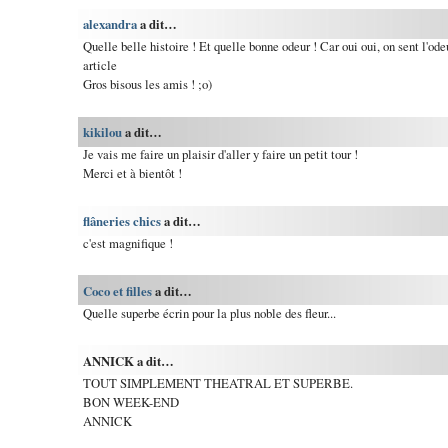
alexandra
a dit…
Quelle belle histoire ! Et quelle bonne odeur ! Car oui oui, on sent l'ode
article
Gros bisous les amis ! ;o)
kikilou
a dit…
Je vais me faire un plaisir d'aller y faire un petit tour !
Merci et à bientôt !
flâneries chics
a dit…
c'est magnifique !
Coco et filles
a dit…
Quelle superbe écrin pour la plus noble des fleur...
ANNICK a dit…
TOUT SIMPLEMENT THEATRAL ET SUPERBE.
BON WEEK-END
ANNICK