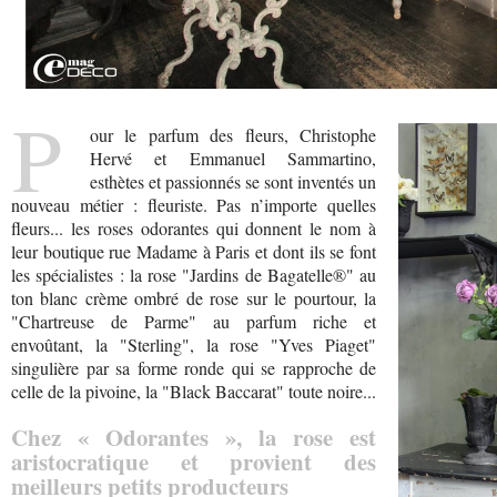
P
our le parfum des fleurs, Christophe
Hervé et Emmanuel Sammartino,
esthètes et passionnés se sont inventés un
nouveau métier : fleuriste. Pas n’importe quelles
fleurs... les roses odorantes qui donnent le nom à
leur boutique rue Madame à Paris et dont ils se font
les spécialistes : la rose "Jardins de Bagatelle®" au
ton blanc crème ombré de rose sur le pourtour, la
"Chartreuse de Parme" au parfum riche et
envoûtant, la "Sterling", la rose "Yves Piaget"
singulière par sa forme ronde qui se rapproche de
celle de la pivoine, la "Black Baccarat" toute noire...
Chez « Odorantes », la rose est
aristocratique et provient des
meilleurs petits producteurs