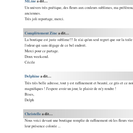
MLine
a dit…
Un univers très poétique, des fleurs aux couleurs sublimes, ma préférenc
anciennes.
Très joli reportage, merci.
Complètement Zinc
a dit…
La boutique est juste sublime!!! Je n'ai qu'un seul regret que sur la toil
l'odeur qui sans dégage de ce bel endroit.
Merci pour ce partage.
Doux week-end.
Cécile
Delphine
a dit…
Très très belle adresse, tout y est raffinement et beauté, ce gris et ce no
magnifiques ! J'espere avoir un jour, le plaisir de m'y rendre !
Bises,
Delph
Christelle
a dit…
Nous voici devant une boutique remplie de raffinement où les fleurs vie
leur présence colorée ...