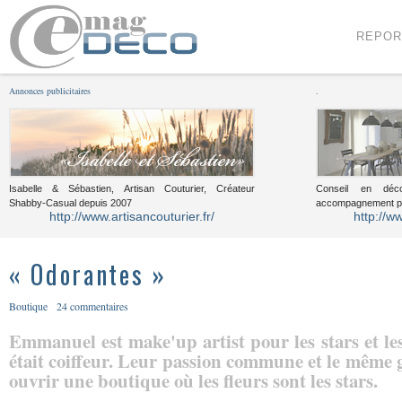
Menu
Voir le contenu
REPOR
Annonces publicitaires
.
Isabelle & Sébastien, Artisan Couturier, Créateur
Conseil en décor
Shabby-Casual depuis 2007
accompagnement pou
http://www.artisancouturier.fr/
http://w
« Odorantes »
Boutique
24 commentaires
Emmanuel est make'up artist pour les stars et l
était coiffeur. Leur passion commune et le même g
ouvrir une boutique où les fleurs sont les stars.