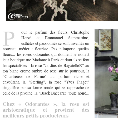
P
our le parfum des fleurs, Christophe
Hervé et Emmanuel Sammartino,
esthètes et passionnés se sont inventés un
nouveau métier : fleuriste. Pas n’importe quelles
fleurs... les roses odorantes qui donnent le nom à
leur boutique rue Madame à Paris et dont ils se font
les spécialistes : la rose "Jardins de Bagatelle®" au
ton blanc crème ombré de rose sur le pourtour, la
"Chartreuse de Parme" au parfum riche et
envoûtant, la "Sterling", la rose "Yves Piaget"
singulière par sa forme ronde qui se rapproche de
celle de la pivoine, la "Black Baccarat" toute noire...
Chez « Odorantes », la rose est
aristocratique et provient des
meilleurs petits producteurs