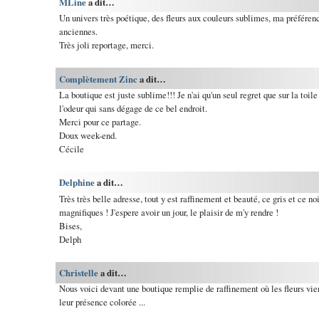
MLine
a dit…
Un univers très poétique, des fleurs aux couleurs sublimes, ma préférenc
anciennes.
Très joli reportage, merci.
Complètement Zinc
a dit…
La boutique est juste sublime!!! Je n'ai qu'un seul regret que sur la toil
l'odeur qui sans dégage de ce bel endroit.
Merci pour ce partage.
Doux week-end.
Cécile
Delphine
a dit…
Très très belle adresse, tout y est raffinement et beauté, ce gris et ce no
magnifiques ! J'espere avoir un jour, le plaisir de m'y rendre !
Bises,
Delph
Christelle
a dit…
Nous voici devant une boutique remplie de raffinement où les fleurs vie
leur présence colorée ...