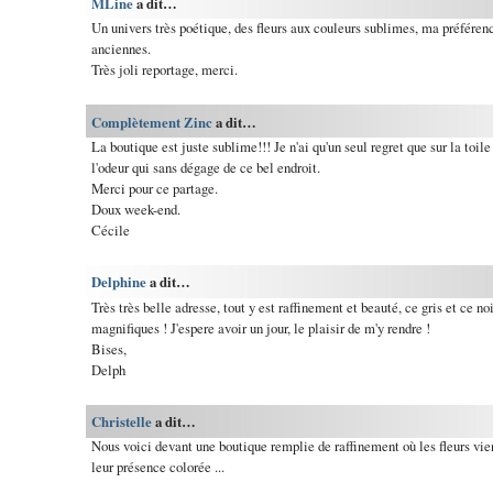
MLine
a dit…
Un univers très poétique, des fleurs aux couleurs sublimes, ma préférenc
anciennes.
Très joli reportage, merci.
Complètement Zinc
a dit…
La boutique est juste sublime!!! Je n'ai qu'un seul regret que sur la toil
l'odeur qui sans dégage de ce bel endroit.
Merci pour ce partage.
Doux week-end.
Cécile
Delphine
a dit…
Très très belle adresse, tout y est raffinement et beauté, ce gris et ce no
magnifiques ! J'espere avoir un jour, le plaisir de m'y rendre !
Bises,
Delph
Christelle
a dit…
Nous voici devant une boutique remplie de raffinement où les fleurs vie
leur présence colorée ...