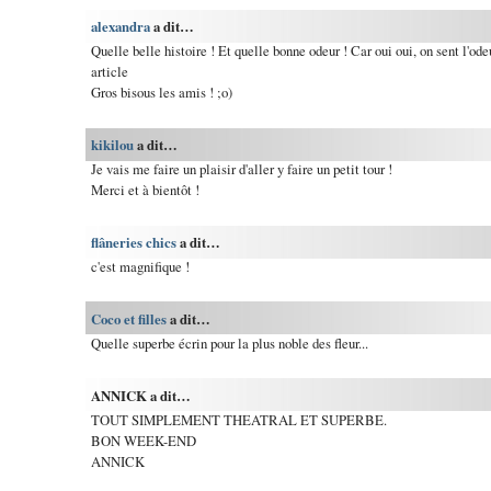
alexandra
a dit…
Quelle belle histoire ! Et quelle bonne odeur ! Car oui oui, on sent l'ode
article
Gros bisous les amis ! ;o)
kikilou
a dit…
Je vais me faire un plaisir d'aller y faire un petit tour !
Merci et à bientôt !
flâneries chics
a dit…
c'est magnifique !
Coco et filles
a dit…
Quelle superbe écrin pour la plus noble des fleur...
ANNICK a dit…
TOUT SIMPLEMENT THEATRAL ET SUPERBE.
BON WEEK-END
ANNICK