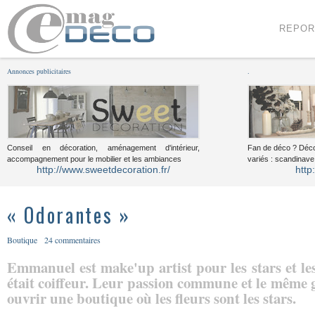
Menu
Voir le contenu
REPOR
Annonces publicitaires
.
Conseil en décoration, aménagement d'intérieur,
Fan de déco ? Déco
accompagnement pour le mobilier et les ambiances
variés : scandinave,
http://www.sweetdecoration.fr/
http
« Odorantes »
Boutique
24 commentaires
Emmanuel est make'up artist pour les stars et l
était coiffeur. Leur passion commune et le même g
ouvrir une boutique où les fleurs sont les stars.