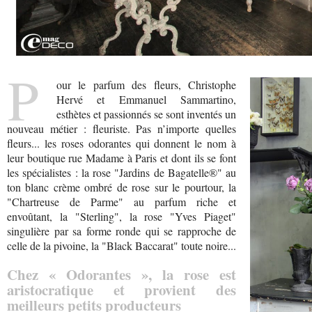
P
our le parfum des fleurs, Christophe
Hervé et Emmanuel Sammartino,
esthètes et passionnés se sont inventés un
nouveau métier : fleuriste. Pas n’importe quelles
fleurs... les roses odorantes qui donnent le nom à
leur boutique rue Madame à Paris et dont ils se font
les spécialistes : la rose "Jardins de Bagatelle®" au
ton blanc crème ombré de rose sur le pourtour, la
"Chartreuse de Parme" au parfum riche et
envoûtant, la "Sterling", la rose "Yves Piaget"
singulière par sa forme ronde qui se rapproche de
celle de la pivoine, la "Black Baccarat" toute noire...
Chez « Odorantes », la rose est
aristocratique et provient des
meilleurs petits producteurs