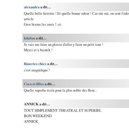
alexandra
a dit…
Quelle belle histoire ! Et quelle bonne odeur ! Car oui oui, on sent l'ode
article
Gros bisous les amis ! ;o)
kikilou
a dit…
Je vais me faire un plaisir d'aller y faire un petit tour !
Merci et à bientôt !
flâneries chics
a dit…
c'est magnifique !
Coco et filles
a dit…
Quelle superbe écrin pour la plus noble des fleur...
ANNICK a dit…
TOUT SIMPLEMENT THEATRAL ET SUPERBE.
BON WEEK-END
ANNICK