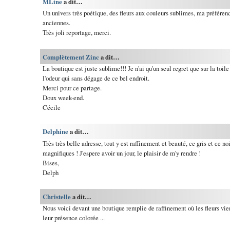
MLine
a dit…
Un univers très poétique, des fleurs aux couleurs sublimes, ma préférenc
anciennes.
Très joli reportage, merci.
Complètement Zinc
a dit…
La boutique est juste sublime!!! Je n'ai qu'un seul regret que sur la toil
l'odeur qui sans dégage de ce bel endroit.
Merci pour ce partage.
Doux week-end.
Cécile
Delphine
a dit…
Très très belle adresse, tout y est raffinement et beauté, ce gris et ce no
magnifiques ! J'espere avoir un jour, le plaisir de m'y rendre !
Bises,
Delph
Christelle
a dit…
Nous voici devant une boutique remplie de raffinement où les fleurs vie
leur présence colorée ...