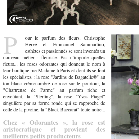
P
our le parfum des fleurs, Christophe
Hervé et Emmanuel Sammartino,
esthètes et passionnés se sont inventés un
nouveau métier : fleuriste. Pas n’importe quelles
fleurs... les roses odorantes qui donnent le nom à
leur boutique rue Madame à Paris et dont ils se font
les spécialistes : la rose "Jardins de Bagatelle®" au
ton blanc crème ombré de rose sur le pourtour, la
"Chartreuse de Parme" au parfum riche et
envoûtant, la "Sterling", la rose "Yves Piaget"
singulière par sa forme ronde qui se rapproche de
celle de la pivoine, la "Black Baccarat" toute noire...
Chez « Odorantes », la rose est
aristocratique et provient des
meilleurs petits producteurs