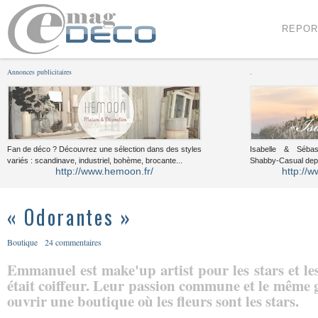
Menu
Voir le contenu
REPOR
Annonces publicitaires
.
Fan de déco ? Découvrez une sélection dans des styles
Isabelle & Sébast
variés : scandinave, industriel, bohème, brocante...
Shabby-Casual dep
http://www.hemoon.fr/
http://w
« Odorantes »
Boutique
24 commentaires
Emmanuel est make'up artist pour les stars et l
était coiffeur. Leur passion commune et le même g
ouvrir une boutique où les fleurs sont les stars.