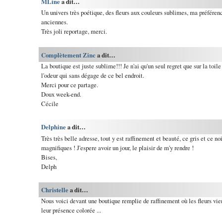
MLine
a dit…
Un univers très poétique, des fleurs aux couleurs sublimes, ma préférenc
anciennes.
Très joli reportage, merci.
Complètement Zinc
a dit…
La boutique est juste sublime!!! Je n'ai qu'un seul regret que sur la toil
l'odeur qui sans dégage de ce bel endroit.
Merci pour ce partage.
Doux week-end.
Cécile
Delphine
a dit…
Très très belle adresse, tout y est raffinement et beauté, ce gris et ce no
magnifiques ! J'espere avoir un jour, le plaisir de m'y rendre !
Bises,
Delph
Christelle
a dit…
Nous voici devant une boutique remplie de raffinement où les fleurs vie
leur présence colorée ...