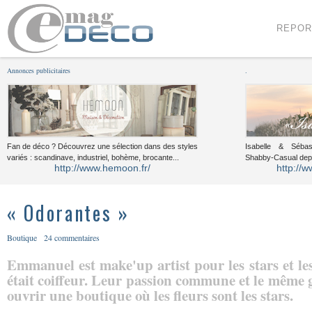
Menu
Voir le contenu
REPOR
Annonces publicitaires
.
Fan de déco ? Découvrez une sélection dans des styles
Isabelle & Sébast
variés : scandinave, industriel, bohème, brocante...
Shabby-Casual dep
http://www.hemoon.fr/
http://w
« Odorantes »
Boutique
24 commentaires
Emmanuel est make'up artist pour les stars et l
était coiffeur. Leur passion commune et le même g
ouvrir une boutique où les fleurs sont les stars.