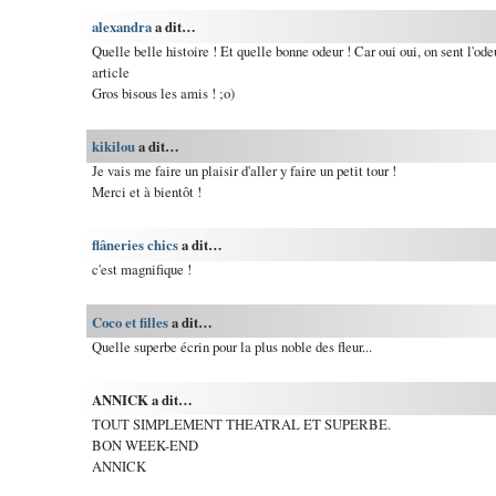
alexandra
a dit…
Quelle belle histoire ! Et quelle bonne odeur ! Car oui oui, on sent l'ode
article
Gros bisous les amis ! ;o)
kikilou
a dit…
Je vais me faire un plaisir d'aller y faire un petit tour !
Merci et à bientôt !
flâneries chics
a dit…
c'est magnifique !
Coco et filles
a dit…
Quelle superbe écrin pour la plus noble des fleur...
ANNICK a dit…
TOUT SIMPLEMENT THEATRAL ET SUPERBE.
BON WEEK-END
ANNICK