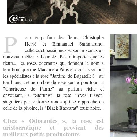
P
our le parfum des fleurs, Christophe
Hervé et Emmanuel Sammartino,
esthètes et passionnés se sont inventés un
nouveau métier : fleuriste. Pas n’importe quelles
fleurs... les roses odorantes qui donnent le nom à
leur boutique rue Madame à Paris et dont ils se font
les spécialistes : la rose "Jardins de Bagatelle®" au
ton blanc crème ombré de rose sur le pourtour, la
"Chartreuse de Parme" au parfum riche et
envoûtant, la "Sterling", la rose "Yves Piaget"
singulière par sa forme ronde qui se rapproche de
celle de la pivoine, la "Black Baccarat" toute noire...
Chez « Odorantes », la rose est
aristocratique et provient des
meilleurs petits producteurs