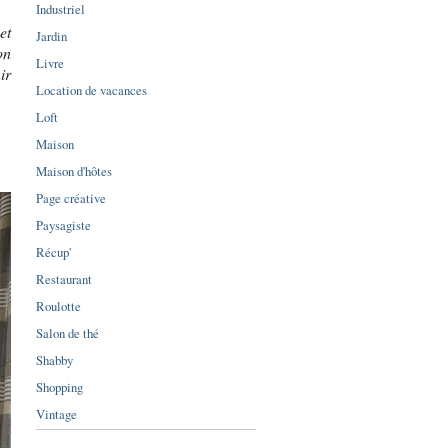
Industriel
et
Jardin
on
Livre
ir
Location de vacances
Loft
Maison
Maison d'hôtes
Page créative
Paysagiste
Récup'
Restaurant
Roulotte
Salon de thé
Shabby
Shopping
Vintage