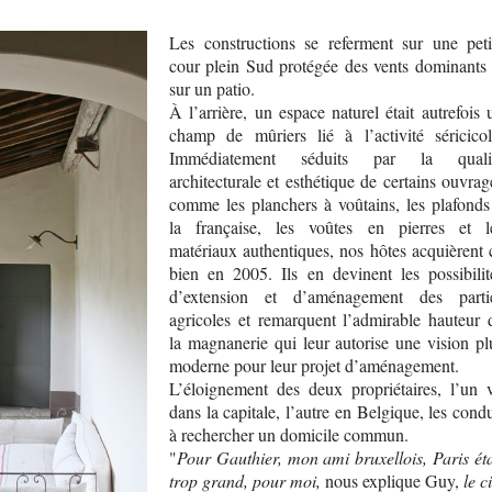
Les constructions se referment sur une peti
cour plein Sud protégée des vents dominants 
sur un patio.
À l’arrière, un espace naturel était autrefois 
champ de mûriers lié à l’activité séricicol
Immédiatement séduits par la quali
architecturale et esthétique de certains ouvrag
comme les planchers à voûtains, les plafonds
la française, les voûtes en pierres et l
matériaux authentiques, nos hôtes acquièrent 
bien en 2005. Ils en devinent les possibilit
d’extension et d’aménagement des parti
agricoles et remarquent l’admirable hauteur 
la magnanerie qui leur autorise une vision pl
moderne pour leur projet d’aménagement.
L’éloignement des deux propriétaires, l’un v
dans la capitale, l’autre en Belgique, les condu
à rechercher un domicile commun.
"
Pour Gauthier, mon ami bruxellois, Paris éta
trop grand, pour moi,
nous explique Guy,
le c