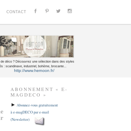
CONTACT
 de déco ? Découvrez une sélection dans des styles
és : scandinave, industriel, bohème, brocante...
http://www.hemoon.fr/
ABONNEMENT « E-
MAGDECO »
►
Abonnez-vous gratuitement
ne
à e-magDECO par e-mail
ir
(Newsletter)