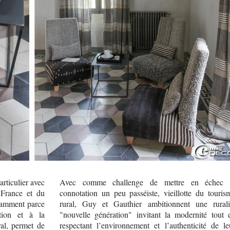
rticulier avec
Avec comme challenge de mettre en échec 
 France et du
connotation un peu passéiste, vieillotte du touris
otamment parce
rural, Guy et Gauthier ambitionnent une rurali
ation et à la
"nouvelle génération" invitant la modernité tout 
ral, permet de
respectant l’environnement et l’authenticité de le