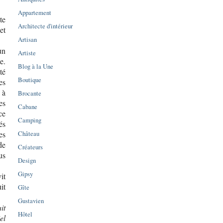
Appartement
te
Architecte d'intérieur
et
Artisan
un
Artiste
e.
Blog à la Une
té
Boutique
es
 à
Brocante
es
Cabane
ce
Camping
és
Château
es
de
Créateurs
us
Design
Gipsy
it
it
Gîte
Gustavien
it
Hôtel
iel