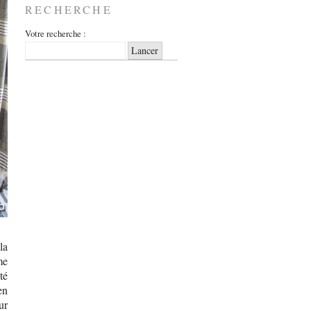
RECHERCHE
Votre recherche :
la
me
té
en
ur