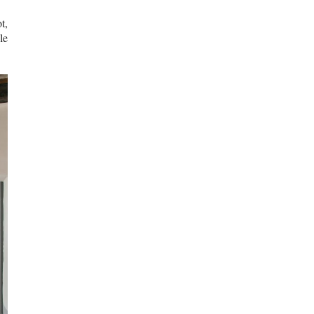
t,
le