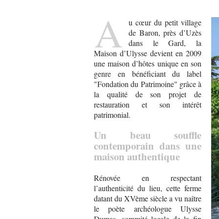
A
u cœur du petit village
de Baron, près d’Uzès
dans le Gard, la
Maison d’Ulysse devient en 2009
une maison d’hôtes unique en son
genre en bénéficiant du label
"Fondation du Patrimoine" grâce à
la qualité de son projet de
restauration et son intérêt
patrimonial.
Un beau souffle
contemporain dans une
maison authentique
Rénovée en respectant
l’authenticité du lieu, cette ferme
datant du XVème siècle a vu naître
le poète archéologue Ulysse
Dumas, sommité locale de la fin