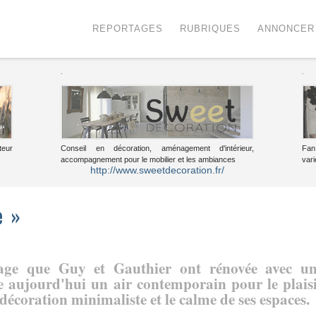
Menu
Voir le contenu
REPORTAGES
RUBRIQUES
ANNONCER
.
.
teur
Conseil en décoration, aménagement d'intérieur,
Fan
accompagnement pour le mobilier et les ambiances
vari
http://www.sweetdecoration.fr/
e »
lage que Guy et Gauthier ont rénovée avec u
e aujourd'hui un air contemporain pour le plais
 décoration minimaliste et le calme de ses espaces.